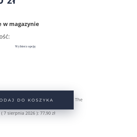
90
zł
e w magazynie
ość:
The
ODAJ DO KOSZYKA
 (
7 sierpnia 2026
):
77,90
zł