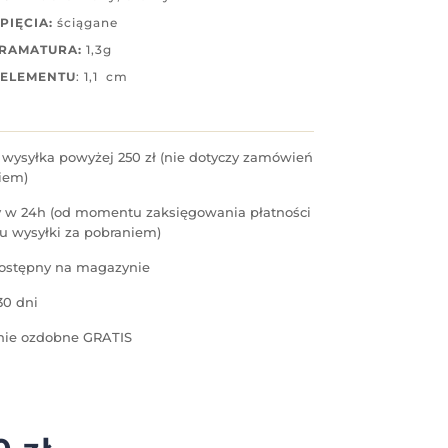
PIĘCIA:
ściągane
GRAMATURA:
1,3g
 ELEMENTU
: 1,1 cm
ysyłka powyżej 250 zł (nie dotyczy zamówień
iem)
 w 24h (od momentu zaksięgowania płatności
u wysyłki za pobraniem)
ostępny na magazynie
30 dni
ie ozdobne GRATIS