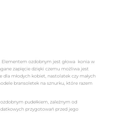
5. Elementem ozdobnym jest głowa konia w
ągane zapięcie dzięki czemu możliwa jest
e dla młodych kobiet, nastolatek czy małych
modele bransoletek na sznurku, które razem
z z ozdobnym pudełkiem, zależnym od
dodatkowych przygotowań przed jego