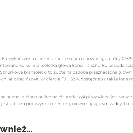
ściągana
pr.925
urku wykończona elementami ze srebra rodowanego próby 0,92
ntowane kulki. Bransoletka głowa konia na sznurku posiada ści
 Sznurkowe bransoletki to subtelna ozdoba przeznaczona główni
h lat dzieciństwa. W ofercie F.H. Szyk dostępne są także inne 
ściągana kupiona online na bizuteriaszyk.pl wysyłana jest wra
up jest od razu gotowym prezentem, niewymagającym żadnych 
ównież…