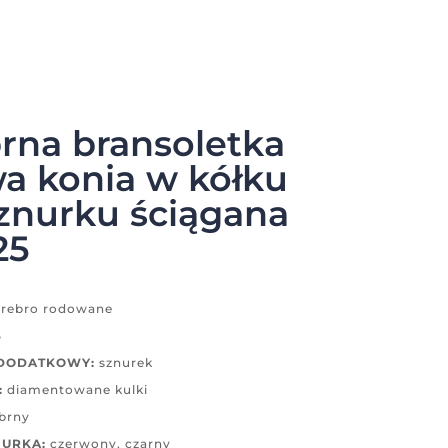
rna bransoletka
a konia w kółku
znurku ściągana
25
rebro rodowane
5
 DODATKOWY:
sznurek
:
diamentowane kulki
brny
NURKA:
czerwony, czarny