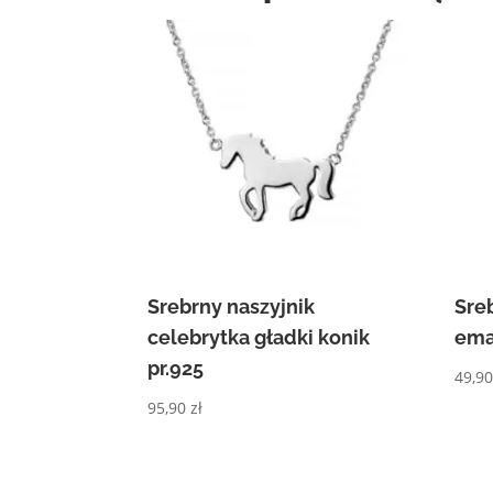
Srebrny naszyjnik
Sre
celebrytka gładki konik
ema
pr.925
49,9
95,90
zł