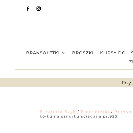
BRANSOLETKI
BROSZKI
KLIPSY DO U
Z
Przy 
Biżuteria Szyk
Bransoletki
Branso
/
/
kółku na sznurku ściągana pr.925