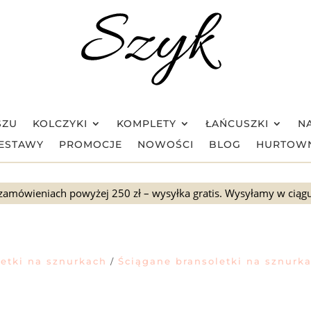
SZU
KOLCZYKI
KOMPLETY
ŁAŃCUSZKI
NA
ESTAWY
PROMOCJE
NOWOŚCI
BLOG
HURTOW
zamówieniach powyżej 250 zł – wysyłka gratis. Wysyłamy w ciąg
letki na sznurkach
Ściągane bransoletki na sznurk
/