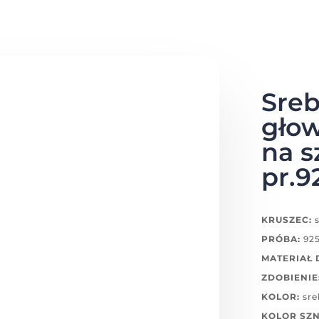
Sreb
głow
na s
pr.9
KRUSZEC:
s
PRÓBA:
92
MATERIAŁ
ZDOBIENIE
KOLOR:
sre
KOLOR SZ