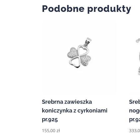
Podobne produkty
Srebrna zawieszka
Sre
koniczynka z cyrkoniami
nog
pr.925
pr.9
155,00
zł
333,