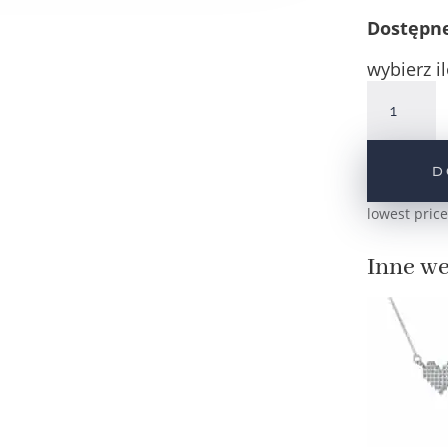
Dostępn
wybierz il
ilość
Srebrna
bransoletka
celebrytka
D
serce
z
lowest price
cyrkonii
pr.925
Inne we