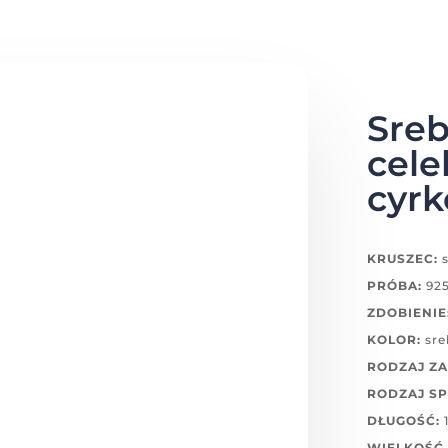
Sreb
cele
cyrk
KRUSZEC:
s
PRÓBA:
92
ZDOBIENIE
KOLOR:
sre
RODZAJ ZA
RODZAJ SP
DŁUGOŚĆ:
WIELKOŚĆ 