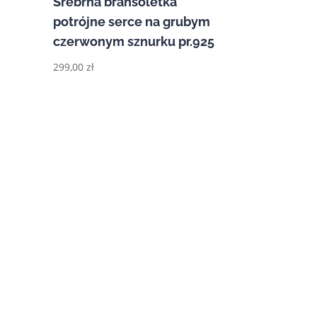
Srebrna bransoletka
i
potrójne serce na grubym
czerwonym sznurku pr.925
299,00
zł