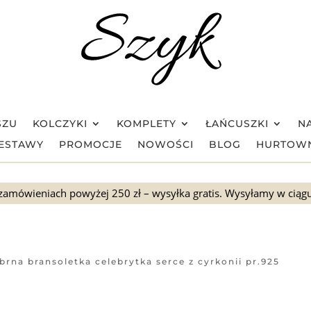
SZU
KOLCZYKI
KOMPLETY
ŁAŃCUSZKI
NA
ESTAWY
PROMOCJE
NOWOŚCI
BLOG
HURTOW
zamówieniach powyżej 250 zł – wysyłka gratis. Wysyłamy w ciąg
brna bransoletka celebrytka serce z cyrkonii pr.925