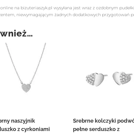
 online na bizuteriaszyk.pl wysyłana jest wraz z ozdobnym pudeł
ezentem, niewymagającym żadnych dodatkowych przygotowań pr
ównież…
brny naszyjnik
Srebrne kolczyki podw
duszko z cyrkoniami
pełne serduszko z