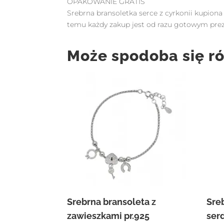
OPAKOWANIE GRATIS
Srebrna bransoletka serce z cyrkonii kupiona
temu każdy zakup jest od razu gotowym pr
Może spodoba się r
Srebrna bransoleta z
Sre
zawieszkami pr.925
ser