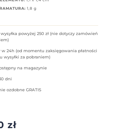
GRAMATURA:
1,8 g
ysyłka powyżej 250 zł (nie dotyczy zamówień
iem)
 w 24h (od momentu zaksięgowania płatności
u wysyłki za pobraniem)
ostępny na magazynie
30 dni
ie ozdobne GRATIS
90
zł