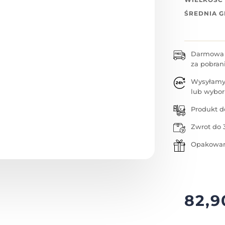
ŚREDNIA 
Darmowa w
za pobran
Wysyłamy
lub wybor
Produkt d
Zwrot do 
Opakowan
82,