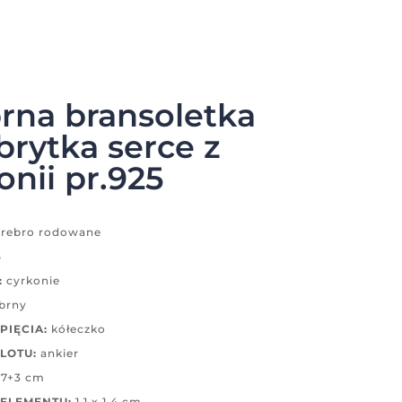
rna bransoletka
brytka serce z
onii pr.925
rebro rodowane
5
:
cyrkonie
brny
PIĘCIA:
kółeczko
LOTU:
ankier
17+3 cm
ELEMENTU:
1,1 x 1,4 cm