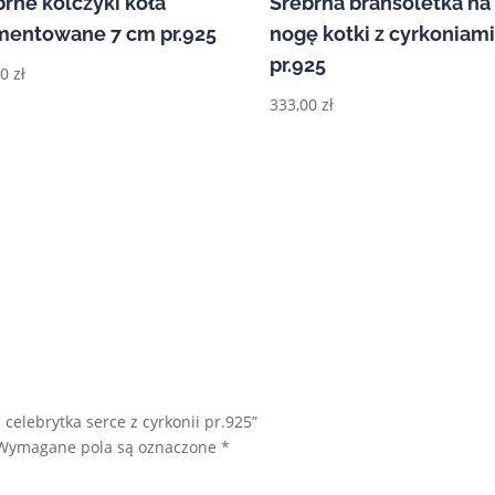
brne kolczyki koła
Srebrna bransoletka na
mentowane 7 cm pr.925
nogę kotki z cyrkoniam
pr.925
00
zł
333,00
zł
celebrytka serce z cyrkonii pr.925”
Wymagane pola są oznaczone
*