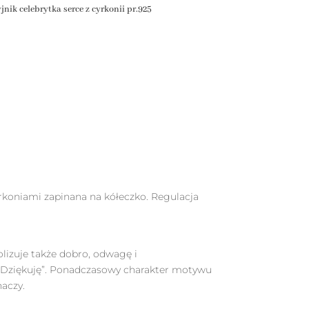
jnik celebrytka serce z cyrkonii pr.925
rkoniami zapinana na kółeczko. Regulacja
olizuje także dobro, odwagę i
„Dziękuję”. Ponadczasowy charakter motywu
naczy.