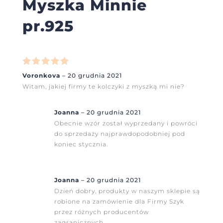
Myszka Minnie
pr.925
Oceniono
5
Voronkova
–
20 grudnia 2021
na 5
Witam, jakiej firmy te kolczyki z myszką mi nie?
Joanna
–
20 grudnia 2021
Obecnie wzór został wyprzedany i powróci
do sprzedaży najprawdopodobniej pod
koniec stycznia.
Joanna
–
20 grudnia 2021
Dzień dobry, produkty w naszym sklepie są
robione na zamówienie dla Firmy Szyk
przez różnych producentów
zagranicznych.