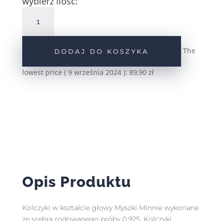
wybierz ilość:
ilość
Srebrne
kolczyki
emaliowana
The
DODAJ DO KOSZYKA
Myszka
Minnie
lowest price (
9 września 2024
):
89,90
zł
pr.925
Opis Produktu
Kolczyki w kształcie głowy Myszki Minnie wykonane
ze srebra rodowanego próby 0,925. Kolczyki