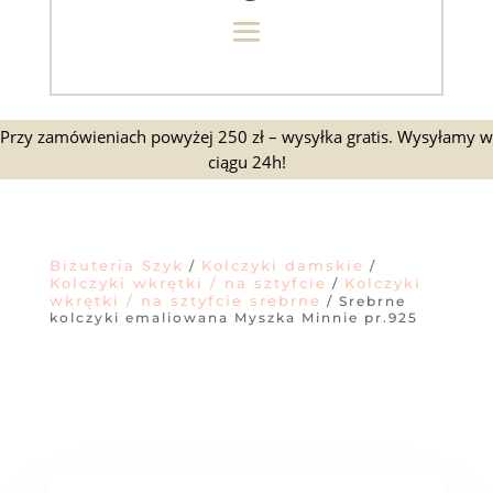
Przy zamówieniach powyżej 250 zł – wysyłka gratis. Wysyłamy w
ciągu 24h!
Biżuteria Szyk
Kolczyki damskie
/
/
Kolczyki wkrętki / na sztyfcie
Kolczyki
/
wkrętki / na sztyfcie srebrne
/ Srebrne
kolczyki emaliowana Myszka Minnie pr.925