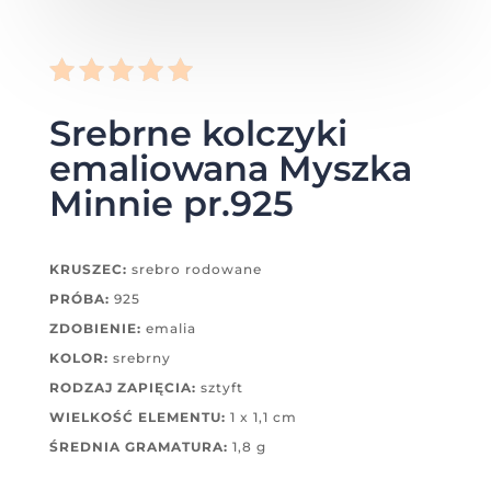
Oceniony
Srebrne kolczyki
5.00
na 5
na
emaliowana Myszka
podstawi
Minnie pr.925
e
oceny
klienta
KRUSZEC:
srebro rodowane
PRÓBA:
925
ZDOBIENIE:
emalia
KOLOR:
srebrny
RODZAJ ZAPIĘCIA:
sztyft
WIELKOŚĆ ELEMENTU:
1 x 1,1 cm
ŚREDNIA GRAMATURA:
1,8 g