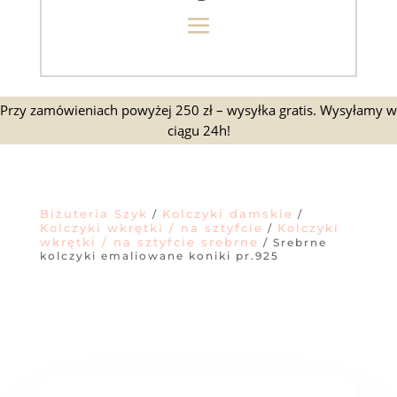
Przy zamówieniach powyżej 250 zł – wysyłka gratis. Wysyłamy w
ciągu 24h!
Biżuteria Szyk
Kolczyki damskie
/
/
Kolczyki wkrętki / na sztyfcie
Kolczyki
/
wkrętki / na sztyfcie srebrne
/ Srebrne
kolczyki emaliowane koniki pr.925