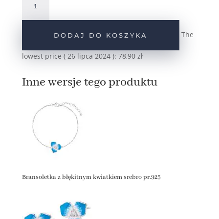
Naszyjnik
błękitny
kwiatek
The
DODAJ DO KOSZYKA
srebro
pr.925
lowest price (
26 lipca 2024
):
78,90
zł
Inne wersje tego produktu
Bransoletka z błękitnym kwiatkiem srebro pr.925