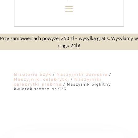
Przy zamówieniach powyżej 250 zł – wysyłka gratis. Wysyłamy w
ciągu 24h!
Biżuteria Szyk
Naszyjniki damskie
/
/
Naszyjniki celebrytki
Naszyjniki
/
celebrytki srebrne
/ Naszyjnik błękitny
kwiatek srebro pr.925