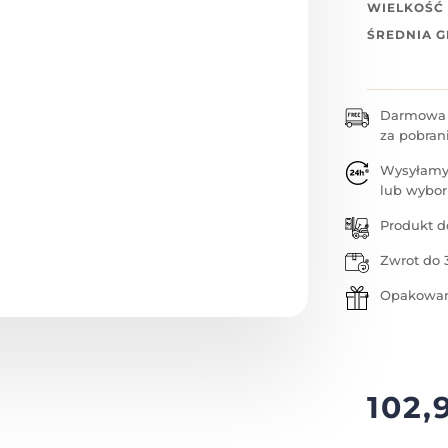
WIELKOŚĆ
ŚREDNIA 
Darmowa w
za pobran
Wysyłamy
lub wybor
Produkt d
Zwrot do 
Opakowan
102,