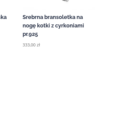
ska
Srebrna bransoletka na
nogę kotki z cyrkoniami
pr.925
333,00
zł