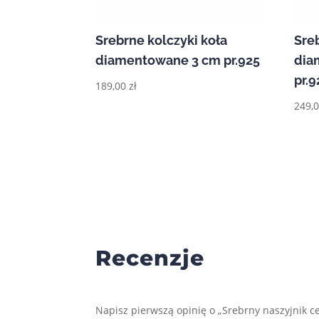
Srebrne kolczyki koła
Sre
diamentowane 3 cm pr.925
dia
pr.9
189,00
zł
249,
Recenzje
Napisz pierwszą opinię o „Srebrny naszyjnik c