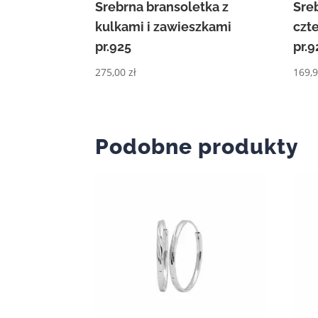
Srebrna bransoletka z
Sre
kulkami i zawieszkami
czt
pr.925
pr.9
275,00
zł
169,
Podobne produkty