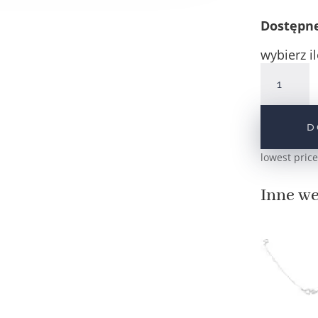
Dostępn
wybierz il
ilość
Srebrny
naszyjnik
celebrytka
D
koniczynka
z
lowest price
serduszkiem
pr.925
Inne we