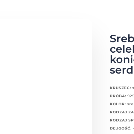
Sreb
cele
koni
serd
KRUSZEC:
s
PRÓBA:
92
KOLOR:
sre
RODZAJ ZA
RODZAJ SP
DŁUGOŚĆ: