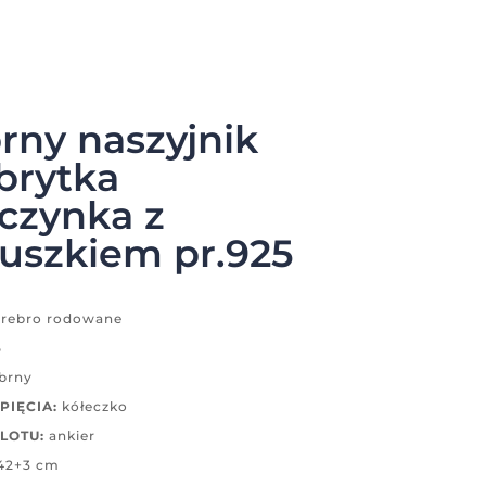
rny naszyjnik
brytka
czynka z
uszkiem pr.925
rebro rodowane
5
brny
PIĘCIA:
kółeczko
LOTU:
ankier
42+3 cm