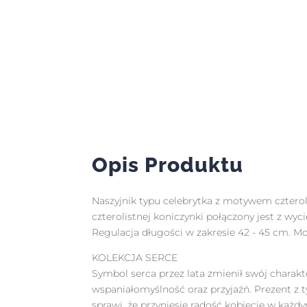
Opis Produktu
Naszyjnik typu celebrytka z motywem czterol
czterolistnej koniczynki połączony jest z w
Regulacja długości w zakresie 42 - 45 cm. M
KOLEKCJA SERCE
Symbol serca przez lata zmienił swój charakt
wspaniałomyślność oraz przyjaźń. Prezent 
sprawi, że przyniesie radość kobiecie w każdy