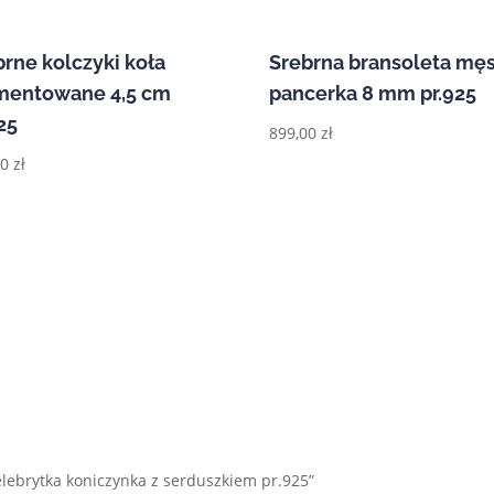
brne kolczyki koła
Srebrna bransoleta mę
mentowane 4,5 cm
pancerka 8 mm pr.925
25
899,00
zł
00
zł
elebrytka koniczynka z serduszkiem pr.925”