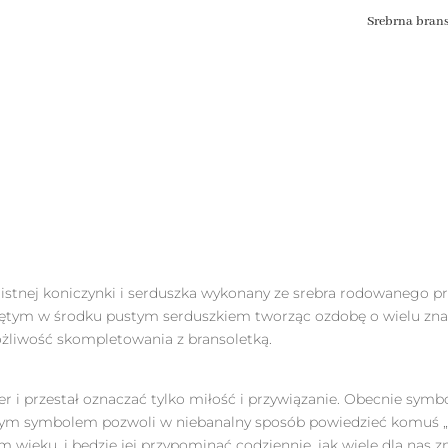
Srebrna brans
istnej koniczynki i serduszka wykonany ze srebra rodowanego pró
yciętym w środku pustym serduszkiem tworząc ozdobę o wielu zna
ożliwość skompletowania z bransoletką.
er i przestał oznaczać tylko miłość i przywiązanie. Obecnie symb
z tym symbolem pozwoli w niebanalny sposób powiedzieć komuś 
m wieku, i będzie jej przypominać codziennie, jak wiele dla nas z