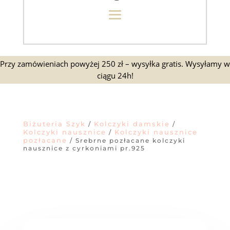
Przy zamówieniach powyżej 250 zł – wysyłka gratis. Wysyłamy w
ciągu 24h!
Biżuteria Szyk
Kolczyki damskie
/
/
Kolczyki nausznice
Kolczyki nausznice
/
pozłacane
/ Srebrne pozłacane kolczyki
nausznice z cyrkoniami pr.925