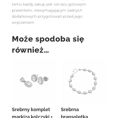
temu każdy zakup jest od razu gotowym
prezentem, niewymagającym żadnych
dodatkowych przygotowań przed jego
wręczeniem.
Może spodoba się
również…
Srebrny komplet
Srebrna
markiza kolczyki +
bransoletka