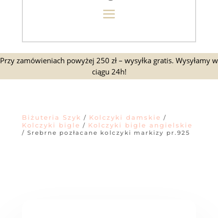
Przy zamówieniach powyżej 250 zł – wysyłka gratis. Wysyłamy w
ciągu 24h!
Biżuteria Szyk
Kolczyki damskie
/
/
Kolczyki bigle
Kolczyki bigle angielskie
/
/ Srebrne pozłacane kolczyki markizy pr.925