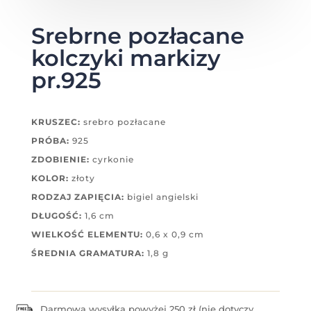
Srebrne pozłacane
kolczyki markizy
pr.925
KRUSZEC:
srebro pozłacane
PRÓBA:
925
ZDOBIENIE:
cyrkonie
KOLOR:
złoty
RODZAJ ZAPIĘCIA:
bigiel angielski
DŁUGOŚĆ:
1,6 cm
WIELKOŚĆ ELEMENTU:
0,6 x 0,9 cm
ŚREDNIA GRAMATURA:
1,8 g
Darmowa wysyłka powyżej 250 zł (nie dotyczy