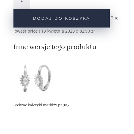
Srebrne
pozłacane
kolczyki
The
DODAJ DO KOSZYKA
markizy
pr.925
lowest price (
19 kwietnia 2023
):
82,90
zł
Inne wersje tego produktu
Srebrne kolczyki markizy pr.925