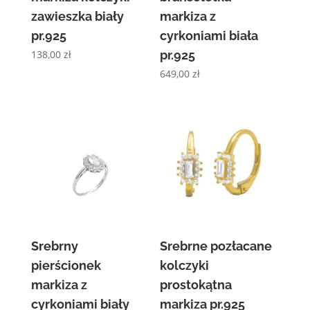
zawieszka biały
markiza z
pr.925
cyrkoniami biała
138,00
zł
pr.925
649,00
zł
Srebrny
Srebrne pozłacane
pierścionek
kolczyki
markiza z
prostokątna
cyrkoniami biały
markiza pr.925