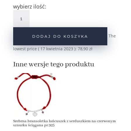
wybierz ilość:
ilość
Srebrna
bransoletka
łańcuszek
The
DODAJ DO KOSZYKA
z
serduszkiem
lowest price (
17 kwietnia 2023
):
78,90
zł
na
czarnym
Inne wersje tego produktu
sznurku
ściągana
pr.925
Srebrna bransoletka łańcuszek z serduszkiem na czerwonym
sznurku ściągana pr.925