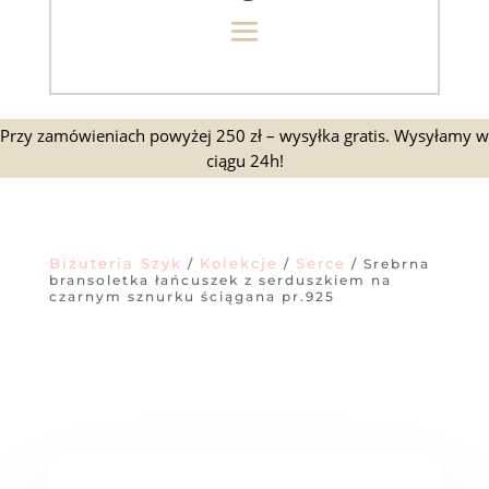
Przy zamówieniach powyżej 250 zł – wysyłka gratis. Wysyłamy w
ciągu 24h!
Biżuteria Szyk
Kolekcje
Serce
/
/
/ Srebrna
bransoletka łańcuszek z serduszkiem na
czarnym sznurku ściągana pr.925