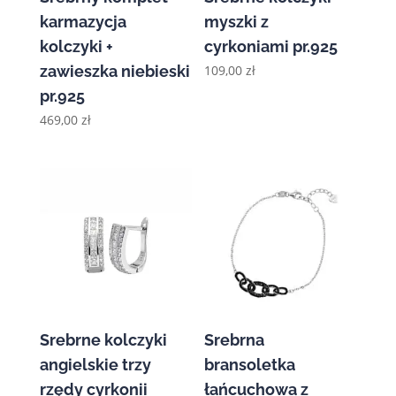
karmazycja
myszki z
kolczyki +
cyrkoniami pr.925
zawieszka niebieski
109,00
zł
pr.925
469,00
zł
Srebrne kolczyki
Srebrna
angielskie trzy
bransoletka
rzędy cyrkonii
łańcuchowa z