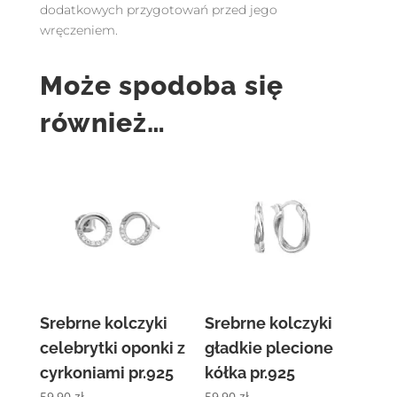
dodatkowych przygotowań przed jego
wręczeniem.
Może spodoba się
również…
Srebrne kolczyki
Srebrne kolczyki
celebrytki oponki z
gładkie plecione
cyrkoniami pr.925
kółka pr.925
59,90
zł
59,90
zł