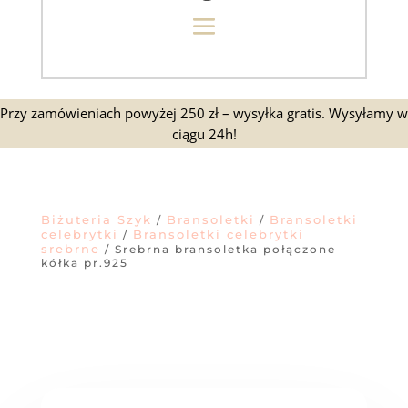
Przy zamówieniach powyżej 250 zł – wysyłka gratis. Wysyłamy w
ciągu 24h!
Biżuteria Szyk
Bransoletki
Bransoletki
/
/
celebrytki
Bransoletki celebrytki
/
srebrne
/ Srebrna bransoletka połączone
kółka pr.925