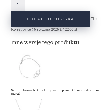
Srebrna
bransoletka
połączone
The
DODAJ DO KOSZYKA
kółka
pr.925
lowest price (
6 stycznia 2026
):
122,00
zł
Inne wersje tego produktu
Srebrna bransoletka celebrytka połączone kółka z cyrkoniami
pr.925