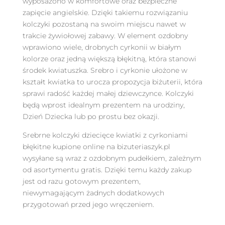
wyposażono w komfortowe oraz bezpieczne
zapięcie angielskie. Dzięki takiemu rozwiązaniu
kolczyki pozostaną na swoim miejscu nawet w
trakcie żywiołowej zabawy. W element ozdobny
wprawiono wiele, drobnych cyrkonii w białym
kolorze oraz jedną większą błękitną, która stanowi
środek kwiatuszka. Srebro i cyrkonie ułożone w
kształt kwiatka to urocza propozycja biżuterii, która
sprawi radość każdej małej dziewczynce. Kolczyki
będą wprost idealnym prezentem na urodziny,
Dzień Dziecka lub po prostu bez okazji.
Srebrne kolczyki dziecięce kwiatki z cyrkoniami
błękitne kupione online na bizuteriaszyk.pl
wysyłane są wraz z ozdobnym pudełkiem, zależnym
od asortymentu gratis. Dzięki temu każdy zakup
jest od razu gotowym prezentem,
niewymagającym żadnych dodatkowych
przygotowań przed jego wręczeniem.