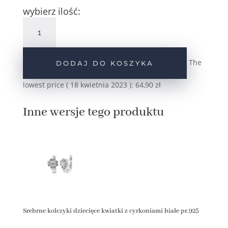
wybierz ilość:
ilość
Srebrne
kolczyki
dziecięce
The
DODAJ DO KOSZYKA
kwiatki
z
lowest price (
18 kwietnia 2023
):
64,90
zł
cyrkoniami
błękitne
Inne wersje tego produktu
pr.925
Srebrne kolczyki dziecięce kwiatki z cyrkoniami białe pr.925