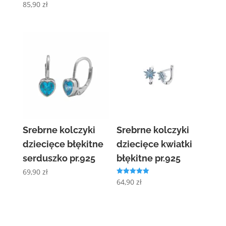
85,90
zł
Srebrne kolczyki
Srebrne kolczyki
dziecięce błękitne
dziecięce kwiatki
serduszko pr.925
błękitne pr.925
69,90
zł
Oceniono
64,90
zł
5.00
na 5