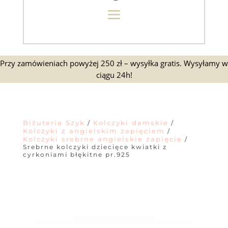
Przy zamówieniach powyżej 250 zł – wysyłka gratis. Wysyłamy w
ciągu 24h!
Biżuteria Szyk
Kolczyki damskie
/
/
Kolczyki z angielskim zapięciem
/
Kolczyki srebrne angielskie zapięcie
/
Srebrne kolczyki dziecięce kwiatki z
cyrkoniami błękitne pr.925