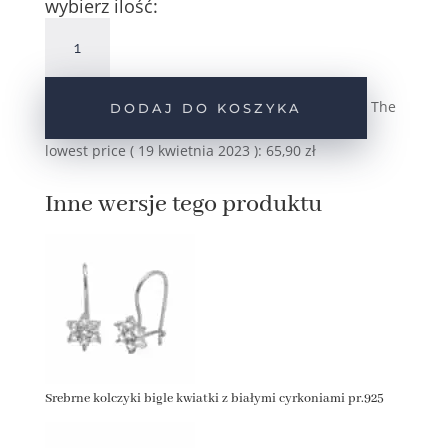
wybierz ilość:
ilość
Srebrne
kolczyki
bigle
The
DODAJ DO KOSZYKA
kwiatki
z
lowest price (
19 kwietnia 2023
):
65,90
zł
ciemnoróżowymi
cyrkoniami
Inne wersje tego produktu
pr.925
Srebrne kolczyki bigle kwiatki z białymi cyrkoniami pr.925