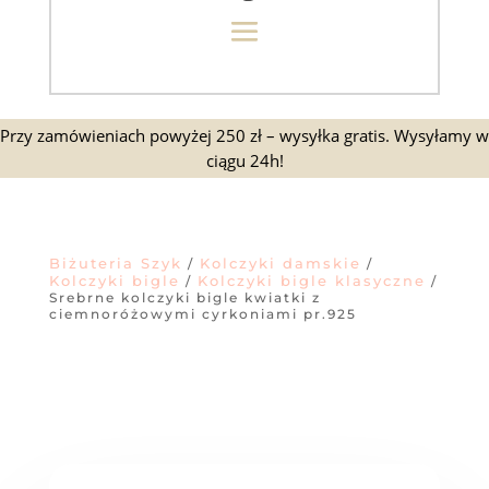
Przy zamówieniach powyżej 250 zł – wysyłka gratis. Wysyłamy w
ciągu 24h!
Biżuteria Szyk
Kolczyki damskie
/
/
Kolczyki bigle
Kolczyki bigle klasyczne
/
/
Srebrne kolczyki bigle kwiatki z
ciemnoróżowymi cyrkoniami pr.925