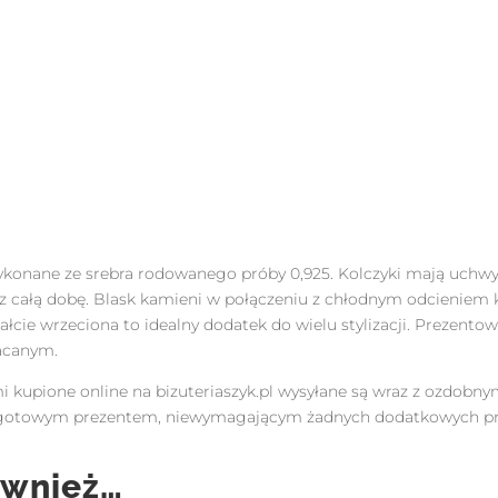
ykonane ze srebra rodowanego próby 0,925. Kolczyki mają uchwyt
zez całą dobę. Blask kamieni w połączeniu z chłodnym odcieniem 
tałcie wrzeciona to idealny dodatek do wielu stylizacji. Prezen
łacanym.
mi kupione online na bizuteriaszyk.pl wysyłane są wraz z ozdob
azu gotowym prezentem, niewymagającym żadnych dodatkowych p
ównież…