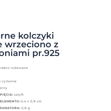
rne kolczyki
 wrzeciono z
oniami pr.925
rebro rodowane
5
:
cyrkonie
brny
PIĘCIA:
sztyft
 ELEMENTU:
0,4 x 0,9 cm
GRAMATURA:
0,8 g