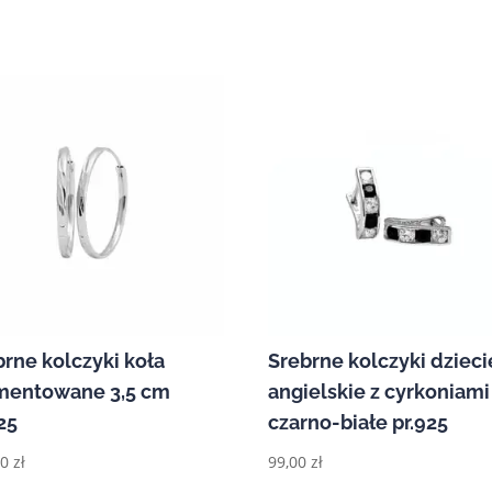
brne kolczyki koła
Srebrne kolczyki dziec
mentowane 3,5 cm
angielskie z cyrkoniami
25
czarno-białe pr.925
00
zł
99,00
zł