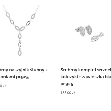
brny naszyjnik ślubny z
Srebrny komplet wrzec
koniami pr.925
kolczyki + zawieszka bi
pr.925
00
zł
135,00
zł