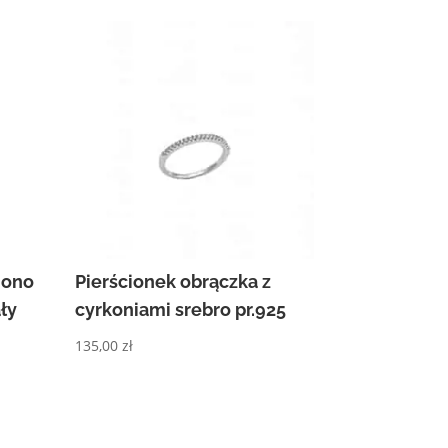
iono
Pierścionek obrączka z
ały
cyrkoniami srebro pr.925
135,00
zł