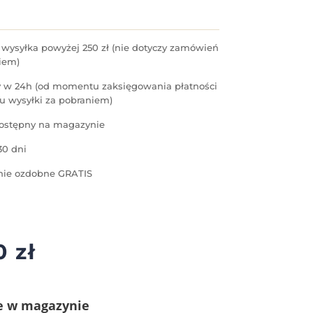
ysyłka powyżej 250 zł (nie dotyczy zamówień
iem)
 w 24h (od momentu zaksięgowania płatności
u wysyłki za pobraniem)
ostępny na magazynie
30 dni
ie ozdobne GRATIS
90
zł
e w magazynie