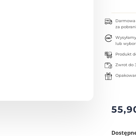
Darmowa w
za pobran
Wysyłamy
lub wybor
Produkt d
Zwrot do 
Opakowan
55,
Dostępn