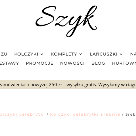
SZU
KOLCZYKI
KOMPLETY
ŁAŃCUSZKI
NA
ESTAWY
PROMOCJE
NOWOŚCI
BLOG
HURTOW
zamówieniach powyżej 250 zł – wysyłka gratis. Wysyłamy w ciąg
olczyki celebrytki
Kolczyki celebrytki srebrne
/
/ Sreb