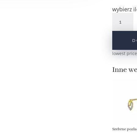
wybierz il
ilość
Srebrne
kolczyki
małe
D
wrzeciono
z
lowest price
cyrkoniami
pr.925
Inne we
Srebrne pozła