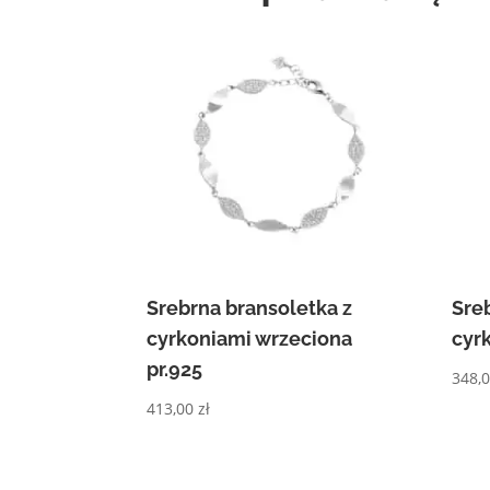
Srebrna bransoletka z
Sre
cyrkoniami wrzeciona
cyr
pr.925
348,
413,00
zł