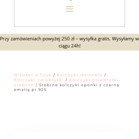
Przy zamówieniach powyżej 250 zł – wysyłka gratis. Wysyłamy w
ciągu 24h!
Biżuteria Szyk
Kolczyki damskie
/
/
Kolczyki celebrytki
Kolczyki celebrytki
/
srebrne
/ Srebrne kolczyki oponki z czarną
emalią pr.925