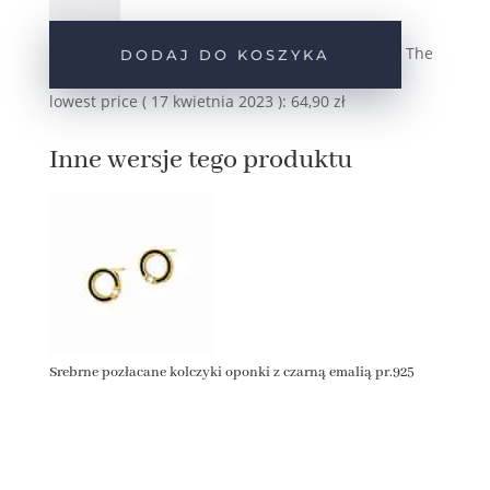
kolczyki
oponki
The
DODAJ DO KOSZYKA
z
czarną
lowest price (
17 kwietnia 2023
):
64,90
zł
emalią
pr.925
Inne wersje tego produktu
Srebrne pozłacane kolczyki oponki z czarną emalią pr.925