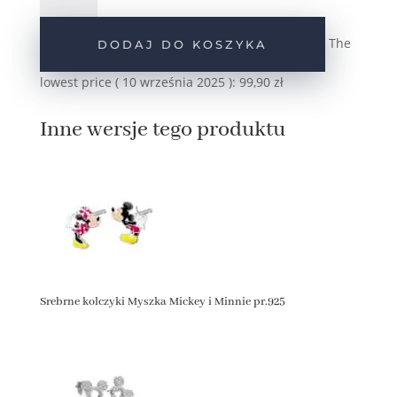
kolczyki
różowa
The
DODAJ DO KOSZYKA
Myszka
Minnie
lowest price (
10 września 2025
):
99,90
zł
pr.925
Inne wersje tego produktu
Srebrne kolczyki Myszka Mickey i Minnie pr.925