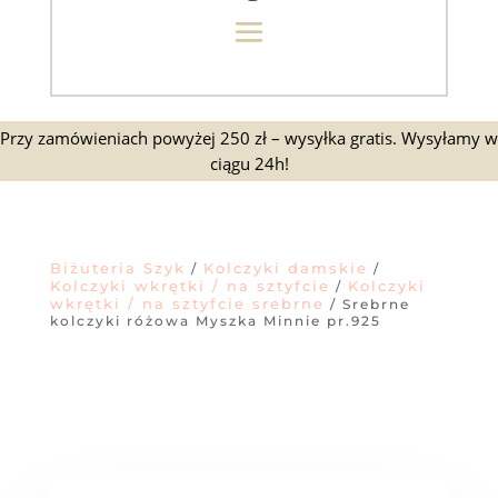
Przy zamówieniach powyżej 250 zł – wysyłka gratis. Wysyłamy w
ciągu 24h!
Biżuteria Szyk
Kolczyki damskie
/
/
Kolczyki wkrętki / na sztyfcie
Kolczyki
/
wkrętki / na sztyfcie srebrne
/ Srebrne
kolczyki różowa Myszka Minnie pr.925