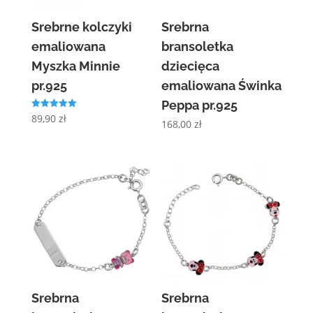
Srebrne kolczyki
Srebrna
emaliowana
bransoletka
Myszka Minnie
dziecięca
pr.925
emaliowana Świnka
Peppa pr.925
Oceniono
89,90
zł
168,00
zł
5.00
na 5
Srebrna
Srebrna