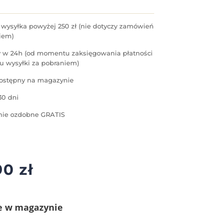
ysyłka powyżej 250 zł (nie dotyczy zamówień
iem)
 w 24h (od momentu zaksięgowania płatności
u wysyłki za pobraniem)
ostępny na magazynie
30 dni
ie ozdobne GRATIS
90
zł
e w magazynie