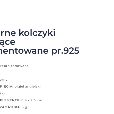
rne kolczyki
zące
mentowane pr.925
rebro rodowane
5
brny
PIĘCIA:
bigiel angielski
4 cm
ELEMENTU:
0,9 x 2,5 cm
GRAMATURA:
3 g