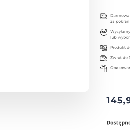
Darmowa w
za pobran
Wysyłamy
lub wybor
Produkt d
Zwrot do 
Opakowan
145,
Dostępn