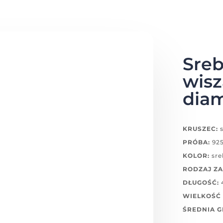
Sreb
wis
dia
KRUSZEC:
s
PRÓBA:
92
KOLOR:
sre
RODZAJ ZA
DŁUGOŚĆ:
WIELKOŚĆ 
ŚREDNIA 