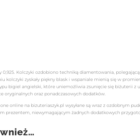
 0,925. Kolczyki ozdobiono techniką diamentowania, polegającą
niu kolczyki zyskały piękny blask i wspaniale mienią się w prom
u bigiel angielski, które uniemożliwia zsunięcie się biżuterii z
elce oryginalnych oraz ponadczasowych dodatków.
ne online na bizuteriaszyk.pl wysyłane są wraz z ozdobnym pud
owym prezentem, niewymagającym żadnych dodatkowych przygot
ównież…