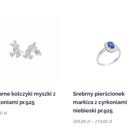
brne kolczyki myszki z
Srebrny pierścionek
koniami pr.925
markiza z cyrkoniami
niebieski pr.925
00
zł
Zakres
209,00
zł
–
219,00
zł
cen: