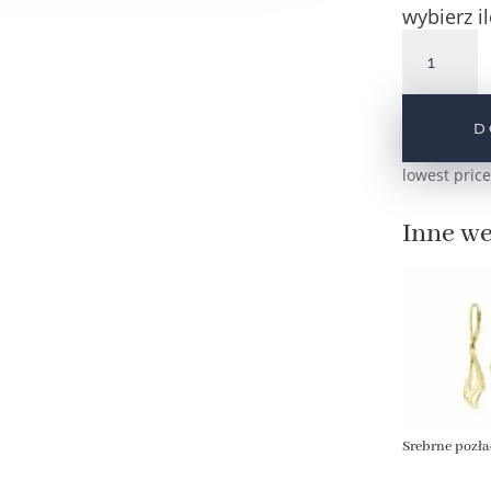
wybierz il
ilość
Srebrne
kolczyki
wiszące
D
diamentowa
pr.925
lowest price
Inne we
Srebrne pozła