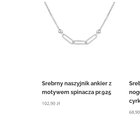
Srebrny naszyjnik ankier z
Sre
motywem spinacza pr.925
nog
cyrk
102,90
zł
68,9