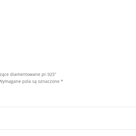
od
209,00 zł
do
219,00 zł
iszące diamentowane pr.925”
Wymagane pola są oznaczone
*