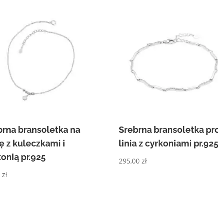
brna bransoletka na
Srebrna bransoletka pr
ę z kuleczkami i
linia z cyrkoniami pr.92
onią pr.925
295,00
zł
0
zł