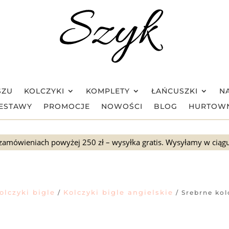
SZU
KOLCZYKI
KOMPLETY
ŁAŃCUSZKI
NA
ESTAWY
PROMOCJE
NOWOŚCI
BLOG
HURTOW
zamówieniach powyżej 250 zł – wysyłka gratis. Wysyłamy w ciąg
olczyki bigle
Kolczyki bigle angielskie
/
/ Srebrne ko