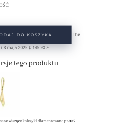
ość:
The
ODAJ DO KOSZYKA
ne
 (
8 maja 2025
):
145,90
zł
rsje tego produktu
cane wiszące kolczyki diamentowane pr.925