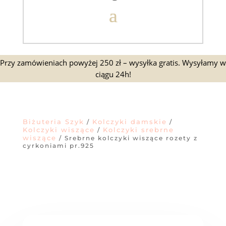
Przy zamówieniach powyżej 250 zł – wysyłka gratis. Wysyłamy w
ciągu 24h!
Biżuteria Szyk
Kolczyki damskie
/
/
Kolczyki wiszące
Kolczyki srebrne
/
wiszące
/ Srebrne kolczyki wiszące rozety z
cyrkoniami pr.925