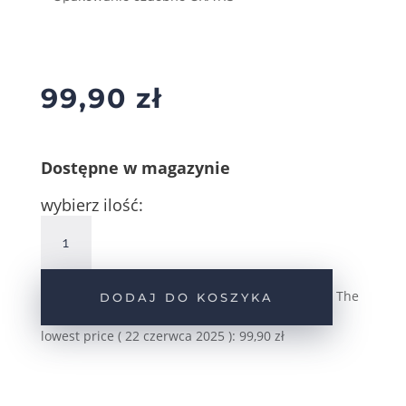
99,90
zł
Dostępne w magazynie
wybierz ilość:
ilość
Srebrne
kolczyki
wiszące
The
DODAJ DO KOSZYKA
rozety
z
lowest price (
22 czerwca 2025
):
99,90
zł
cyrkoniami
pr.925