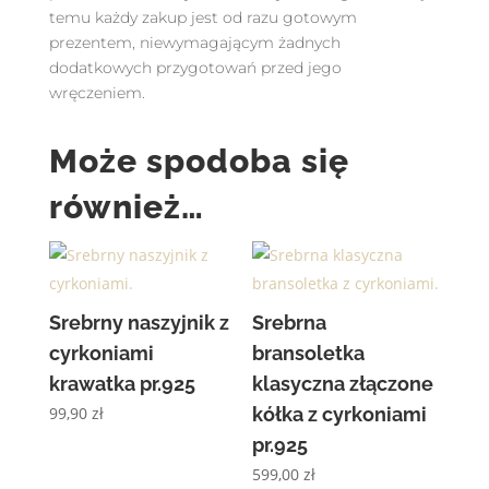
temu każdy zakup jest od razu gotowym
prezentem, niewymagającym żadnych
dodatkowych przygotowań przed jego
wręczeniem.
Może spodoba się
również…
Srebrny naszyjnik z
Srebrna
cyrkoniami
bransoletka
krawatka pr.925
klasyczna złączone
99,90
zł
kółka z cyrkoniami
pr.925
599,00
zł