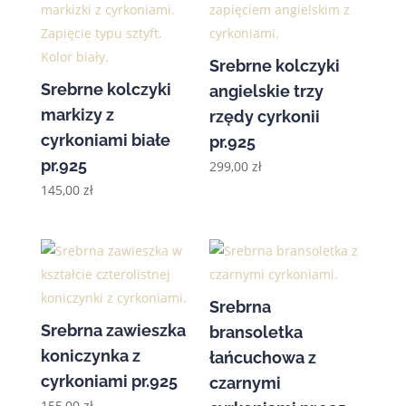
Srebrne kolczyki
Srebrne kolczyki
angielskie trzy
markizy z
rzędy cyrkonii
cyrkoniami białe
pr.925
pr.925
299,00
zł
145,00
zł
Srebrna
Srebrna zawieszka
bransoletka
koniczynka z
łańcuchowa z
cyrkoniami pr.925
czarnymi
155,00
zł