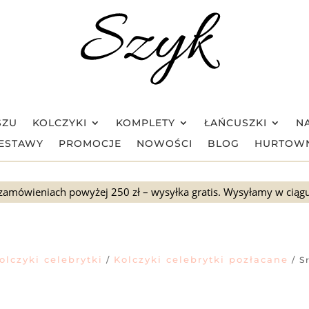
SZU
KOLCZYKI
KOMPLETY
ŁAŃCUSZKI
NA
ESTAWY
PROMOCJE
NOWOŚCI
BLOG
HURTOW
zamówieniach powyżej 250 zł – wysyłka gratis. Wysyłamy w ciąg
olczyki celebrytki
Kolczyki celebrytki pozłacane
/
/ S