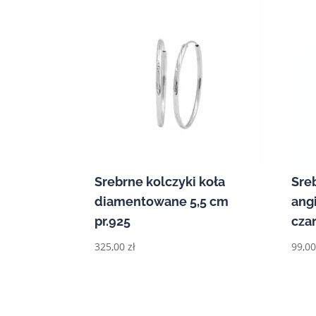
Srebrne kolczyki koła
Sre
diamentowane 5,5 cm
ang
pr.925
czar
325,00
zł
99,0