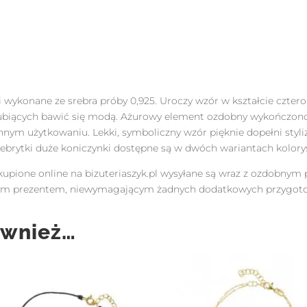
i wykonane ze srebra próby 0,925. Uroczy wzór w kształcie czterol
lubiących bawić się modą. Ażurowy element ozdobny wykończono
ym użytkowaniu. Lekki, symboliczny wzór pięknie dopełni styli
lebrytki duże koniczynki dostępne są w dwóch wariantach kolor
kupione online na bizuteriaszyk.pl wysyłane są wraz z ozdobnym
owym prezentem, niewymagającym żadnych dodatkowych przygot
ównież…