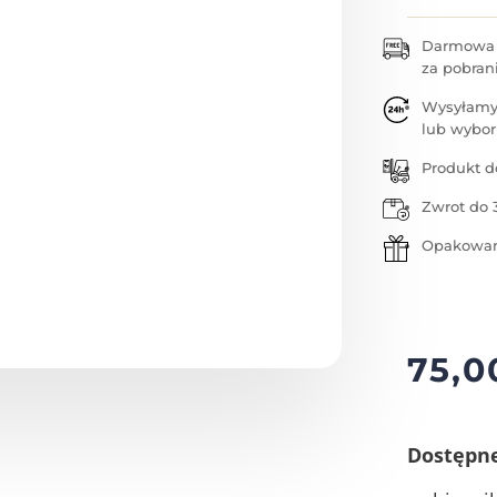
Darmowa w
za pobran
Wysyłamy
lub wybor
Produkt d
Zwrot do 
Opakowan
75,
Dostępn