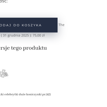
ość:
The
ODAJ DO KOSZYKA
 (
31 grudnia 2025
):
75,00
zł
rsje tego produktu
yki celebrytki duże koniczynki pr.925