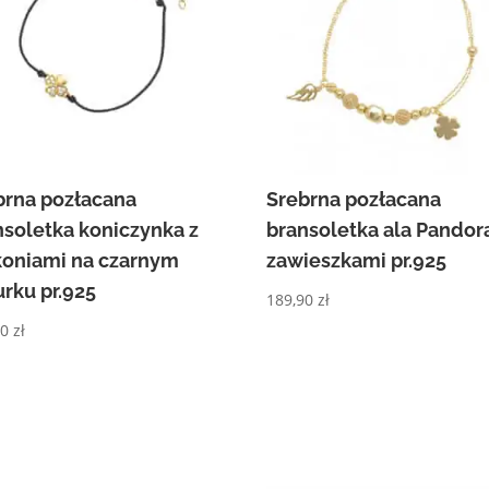
brna pozłacana
Srebrna pozłacana
nsoletka koniczynka z
bransoletka ala Pandor
koniami na czarnym
zawieszkami pr.925
urku pr.925
189,90
zł
00
zł