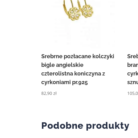
Srebrne pozłacane kolczyki
Sre
bigle angielskie
bra
czterolistna koniczyna z
cyr
cyrkoniami pr.925
szn
82,90
zł
105,
Podobne produkty