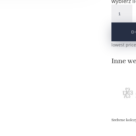
wybierz il
ilość
Srebrne
pozłacane
kolczyki
D
duże
koniczynki
lowest price
pr.925
Inne we
Srebrne kolcz