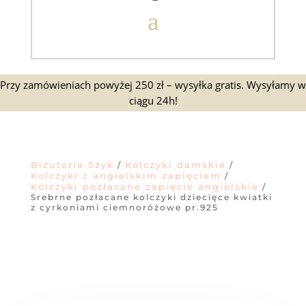
Przy zamówieniach powyżej 250 zł – wysyłka gratis. Wysyłamy w
ciągu 24h!
Biżuteria Szyk
Kolczyki damskie
/
/
Kolczyki z angielskim zapięciem
/
Kolczyki pozłacane zapięcie angielskie
/
Srebrne pozłacane kolczyki dziecięce kwiatki
z cyrkoniami ciemnoróżowe pr.925