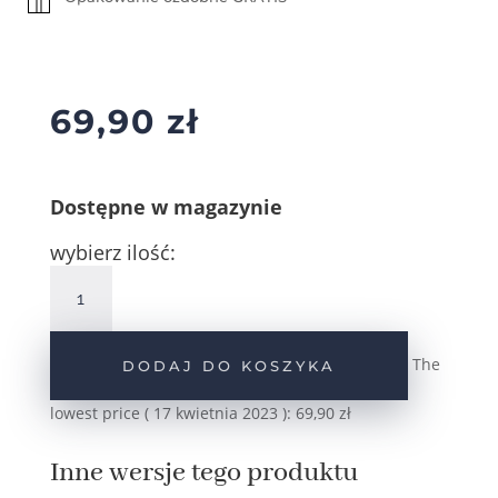
69,90
zł
Dostępne w magazynie
wybierz ilość:
ilość
Srebrne
pozłacane
kolczyki
The
DODAJ DO KOSZYKA
dziecięce
kwiatki
lowest price (
17 kwietnia 2023
):
69,90
zł
z
cyrkoniami
Inne wersje tego produktu
ciemnoróżowe