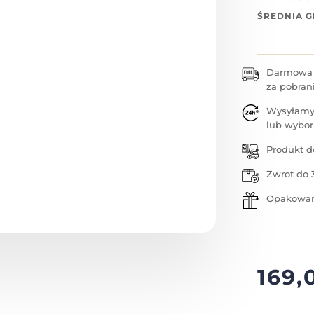
ŚREDNIA 
Darmowa w
za pobran
Wysyłamy
lub wybor
Produkt d
Zwrot do 
Opakowan
169,