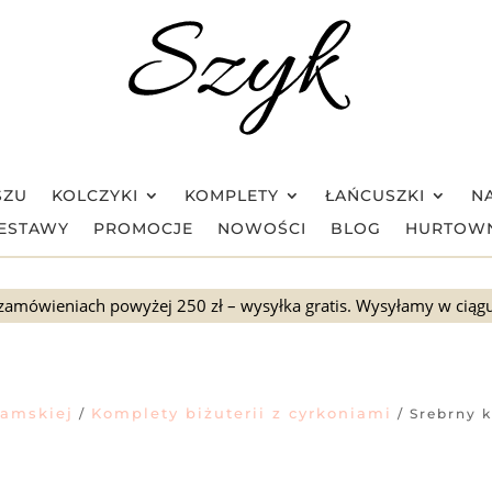
SZU
KOLCZYKI
KOMPLETY
ŁAŃCUSZKI
NA
ESTAWY
PROMOCJE
NOWOŚCI
BLOG
HURTOW
zamówieniach powyżej 250 zł – wysyłka gratis. Wysyłamy w ciąg
damskiej
Komplety biżuterii z cyrkoniami
/
/ Srebrny k