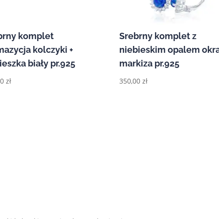
brny komplet
Srebrny komplet z
mazycja kolczyki +
niebieskim opalem okr
eszka biały pr.925
markiza pr.925
90
zł
350,00
zł