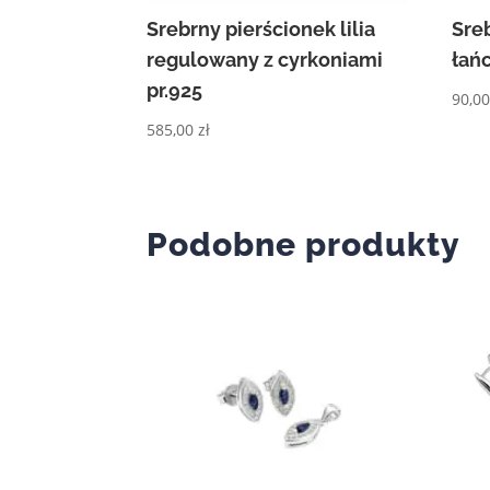
Srebrny pierścionek lilia
Sre
regulowany z cyrkoniami
łań
pr.925
90,0
585,00
zł
Podobne produkty