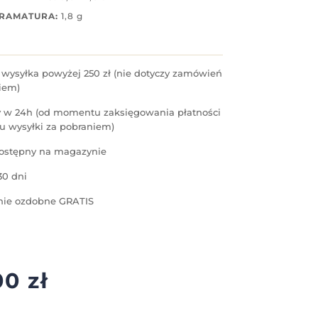
GRAMATURA:
1,8 g
ysyłka powyżej 250 zł (nie dotyczy zamówień
iem)
 w 24h (od momentu zaksięgowania płatności
u wysyłki za pobraniem)
ostępny na magazynie
30 dni
ie ozdobne GRATIS
00
zł