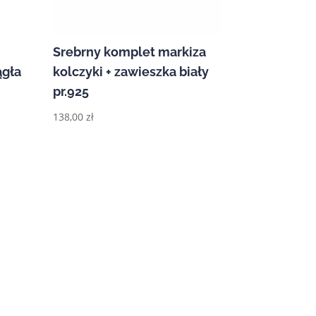
Srebrny komplet markiza
ągła
kolczyki + zawieszka biały
pr.925
138,00
zł