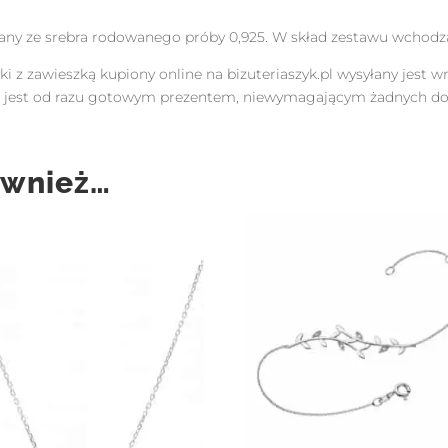
ny ze srebra rodowanego próby 0,925. W skład zestawu wchodzą k
ki z zawieszką kupiony online na bizuteriaszyk.pl wysyłany jest
up jest od razu gotowym prezentem, niewymagającym żadnych 
ównież…