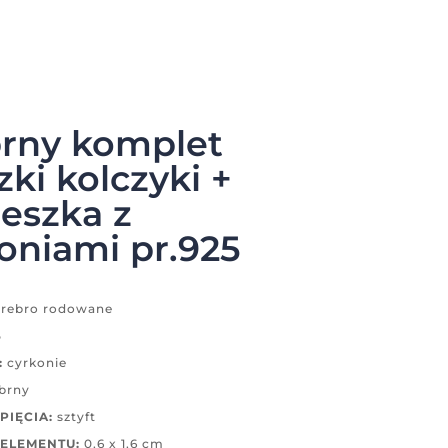
brny komplet
zki kolczyki +
eszka z
oniami pr.925
rebro rodowane
5
:
cyrkonie
brny
PIĘCIA:
sztyft
ELEMENTU:
0,6 x 1,6 cm