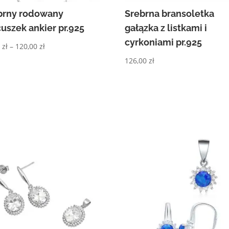
brny rodowany
Srebrna bransoletka
cuszek ankier pr.925
gałązka z listkami i
cyrkoniami pr.925
Zakres
0
zł
–
120,00
zł
cen:
126,00
zł
od
90,00 zł
do
120,00 zł