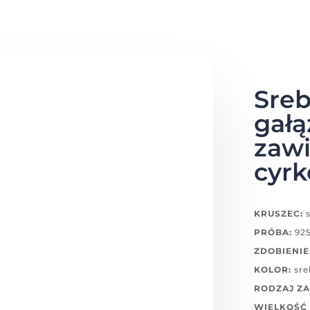
Sre
gałą
zawi
cyrk
KRUSZEC:
s
PRÓBA:
92
ZDOBIENIE
KOLOR:
sre
RODZAJ ZA
WIELKOŚĆ 