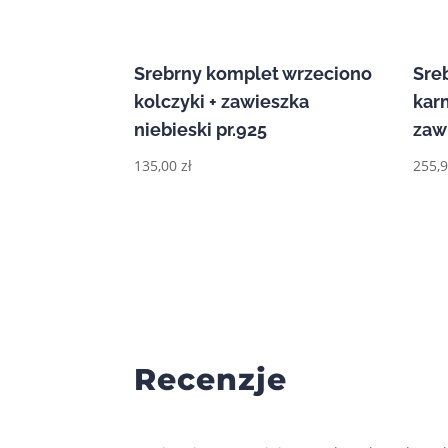
Srebrny komplet wrzeciono
Sre
kolczyki + zawieszka
kar
niebieski pr.925
zawi
135,00
zł
255,
Recenzje