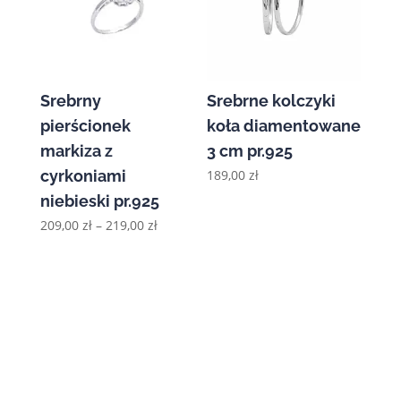
Srebrny
Srebrne kolczyki
pierścionek
koła diamentowane
markiza z
3 cm pr.925
cyrkoniami
189,00
zł
niebieski pr.925
Zakres
209,00
zł
–
219,00
zł
cen:
od
209,00 zł
do
219,00 zł