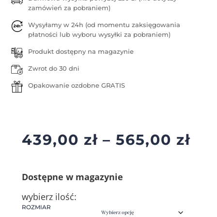
zamówień za pobraniem)
Wysyłamy w 24h (od momentu zaksięgowania
płatności lub wyboru wysyłki za pobraniem)
Produkt dostępny na magazynie
Zwrot do 30 dni
Opakowanie ozdobne GRATIS
Za
439,00
zł
–
565,00
zł
cen
od
Dostępne w magazynie
439
do
wybierz ilość:
565
ROZMIAR