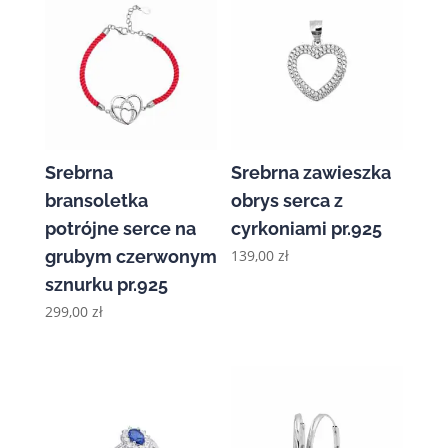
Srebrna
Srebrna zawieszka
bransoletka
obrys serca z
potrójne serce na
cyrkoniami pr.925
grubym czerwonym
139,00
zł
sznurku pr.925
299,00
zł