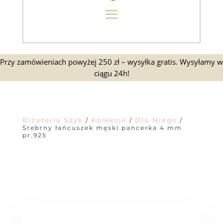
Przy zamówieniach powyżej 250 zł – wysyłka gratis. Wysyłamy w
ciągu 24h!
Biżuteria Szyk
Kolekcje
Dla Niego
/
/
/
Srebrny łańcuszek męski pancerka 4 mm
pr.925