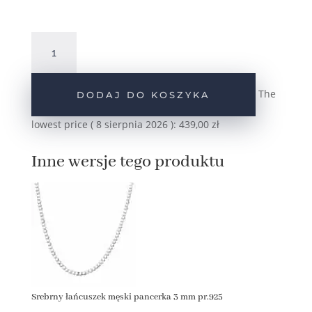
ilość
Srebrny
łańcuszek
męski
The
DODAJ DO KOSZYKA
pancerka
4
lowest price (
8 sierpnia 2026
):
439,00
zł
mm
pr.925
Inne wersje tego produktu
Srebrny łańcuszek męski pancerka 3 mm pr.925