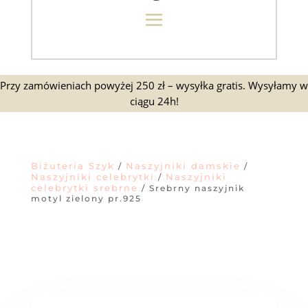
Przy zamówieniach powyżej 250 zł – wysyłka gratis. Wysyłamy w
ciągu 24h!
Biżuteria Szyk
Naszyjniki damskie
/
/
Naszyjniki celebrytki
Naszyjniki
/
celebrytki srebrne
/ Srebrny naszyjnik
motyl zielony pr.925