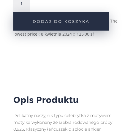
Srebrny
naszyjnik
motyl
The
DODAJ DO KOSZYKA
zielony
pr.925
lowest price (
8 kwietnia 2024
):
125,00
zł
Opis Produktu
Delikatny naszyjnik typu celebrytka z motywem
motylka wykonany ze srebra rodowanego próby
0,925. Klasyczny łańcuszek o splocie ankier