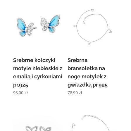
Srebrne kolczyki
Srebrna
motyle niebieskie z
bransoletka na
emalią i cyrkoniami
nogę motylek z
pr.925
gwiazdką pr.925
96,00
zł
78,90
zł