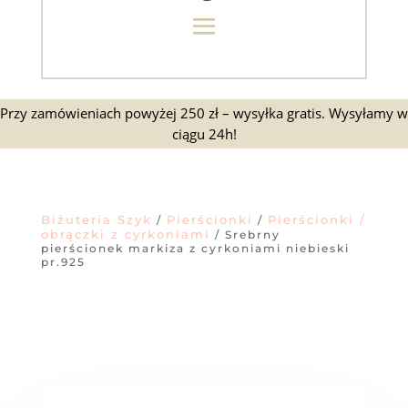
Przy zamówieniach powyżej 250 zł – wysyłka gratis. Wysyłamy w
ciągu 24h!
Biżuteria Szyk
Pierścionki
Pierścionki /
/
/
obrączki z cyrkoniami
/ Srebrny
pierścionek markiza z cyrkoniami niebieski
pr.925