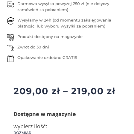
Darmowa wysyłka powyżej 250 zł (nie dotyczy
zamówień za pobraniem)
Wysyłamy w 24h (od momentu zaksięgowania
płatności lub wyboru wysyłki za pobraniem)
Produkt dostępny na magazynie
Zwrot do 30 dni
Opakowanie ozdobne GRATIS
Zak
209,00
zł
–
219,00
zł
cen
od
Dostępne w magazynie
209
do
wybierz ilość:
ROZMIAR