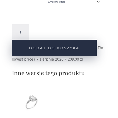
219
ilość
Srebrny
pierścionek
markiza
The
DODAJ DO KOSZYKA
z
cyrkoniami
lowest price (
7 sierpnia 2026
):
209,00
zł
niebieski
pr.925
Inne wersje tego produktu