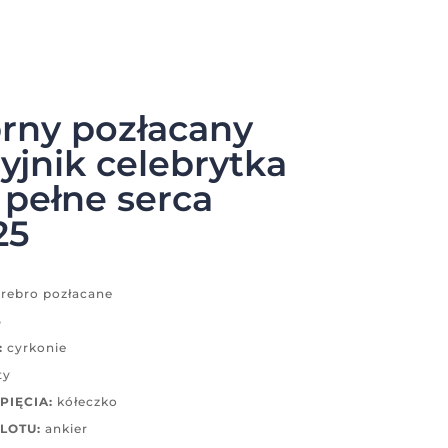
rny pozłacany
yjnik celebrytka
pełne serca
25
rebro pozłacane
5
:
cyrkonie
ty
PIĘCIA:
kółeczko
LOTU:
ankier