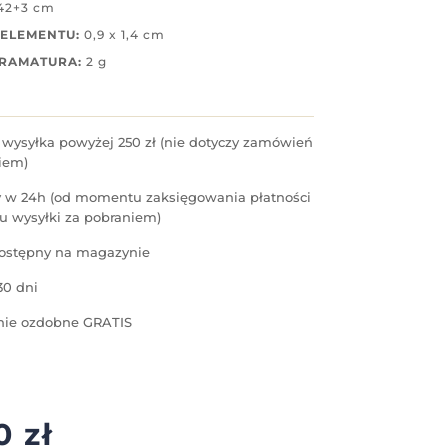
42+3 cm
ELEMENTU:
0,9 x 1,4 cm
GRAMATURA:
2 g
ysyłka powyżej 250 zł (nie dotyczy zamówień
iem)
 w 24h (od momentu zaksięgowania płatności
u wysyłki za pobraniem)
ostępny na magazynie
30 dni
ie ozdobne GRATIS
90
zł