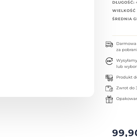
DŁUGOŚĆ:
WIELKOŚĆ 
ŚREDNIA 
Darmowa w
za pobran
Wysyłamy
lub wybor
Produkt d
Zwrot do 
Opakowan
99,