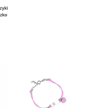
zyki
szko