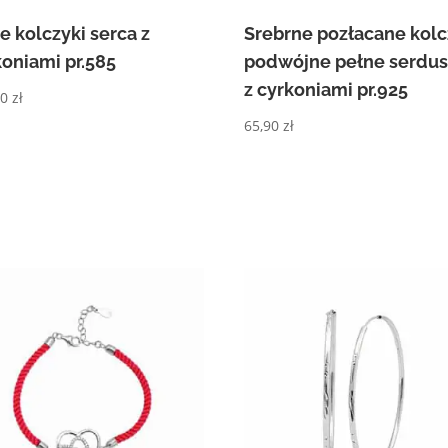
e kolczyki serca z
Srebrne pozłacane kolc
koniami pr.585
podwójne pełne serdu
z cyrkoniami pr.925
00
zł
65,90
zł