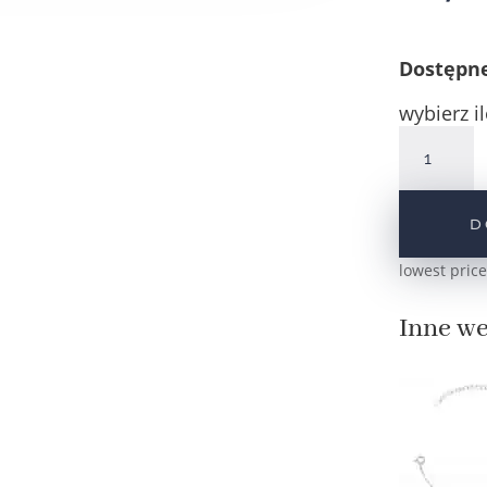
Dostępn
wybierz il
ilość
Srebrny
pozłacany
naszyjnik
D
celebrytka
dwa
lowest price
pełne
serca
Inne we
pr.925