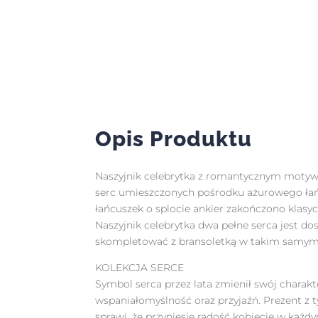
Opis Produktu
Naszyjnik celebrytka z romantycznym motyw
serc umieszczonych pośrodku ażurowego łańcu
łańcuszek o splocie ankier zakończono klasy
Naszyjnik celebrytka dwa pełne serca jest 
skompletować z bransoletką w takim samym w
KOLEKCJA SERCE
Symbol serca przez lata zmienił swój charakt
wspaniałomyślność oraz przyjaźń. Prezent 
sprawi, że przyniesie radość kobiecie w każd