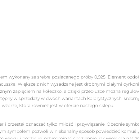
em wykonany ze srebra pozłacanego próby 0,925. Element ozdo
szka. Większe z nich wysadzane jest drobnymi białymi cyrkonia
cznym zapięciem na kółeczko, a dzięki przedłużce można regulow
dostępny w sprzedaży w dwóch wariantach kolorystycznych: srebr
zorze, która również jest w ofercie naszego sklepu.
er i przestał oznaczać tylko miłość i przywiązanie. Obecnie symb
z tym symbolem pozwoli w niebanalny sposób powiedzieć komuś 
ym wieku, i będzie jej przypominać codziennie, jak wiele dla nas