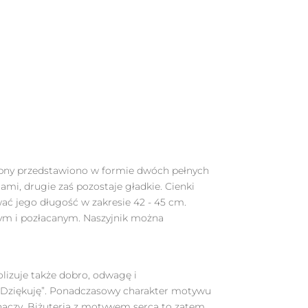
bny przedstawiono w formie dwóch pełnych
mi, drugie zaś pozostaje gładkie. Cienki
ać jego długość w zakresie 42 - 45 cm.
nym i pozłacanym. Naszyjnik można
olizuje także dobro, odwagę i
„Dziękuję”. Ponadczasowy charakter motywu
 znaczy. Biżuteria z motywem serca to zatem