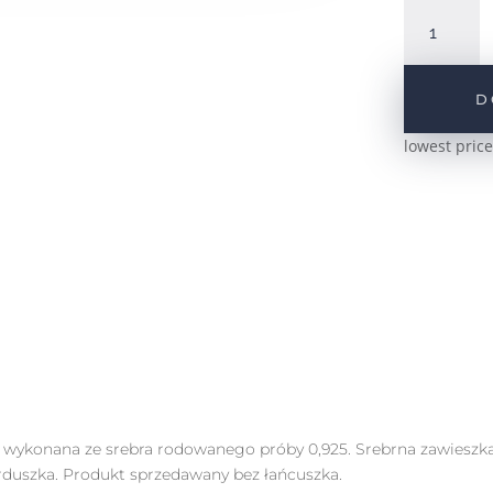
ilość
Srebrna
zawieszka
serce
D
love
z
lowest price
cyrkoniami
pr.925
e" wykonana ze srebra rodowanego próby 0,925. Srebrna zawies
erduszka. Produkt sprzedawany bez łańcuszka.