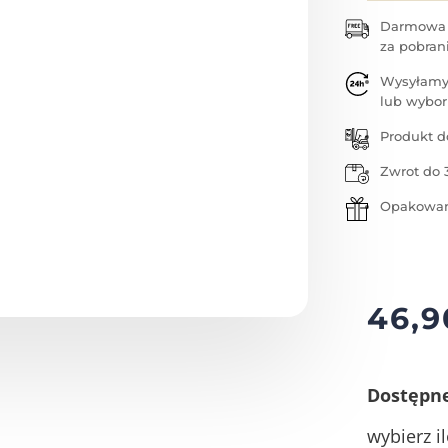
Darmowa w
za pobran
Wysyłamy
lub wybor
Produkt d
Zwrot do 
Opakowan
46,
Dostępn
wybierz il