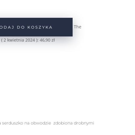
The
ODAJ DO KOSZYKA
 (
2 kwietnia 2024
):
46,90
zł
zka serduszko na obwodzie zdobiona drobnymi