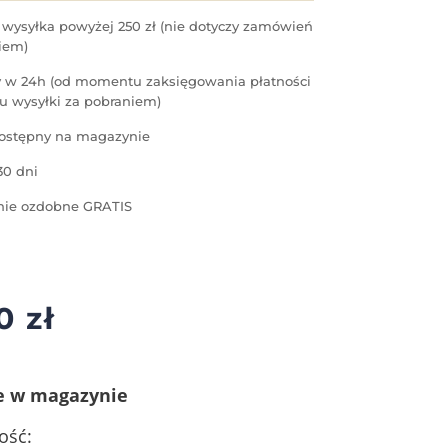
ysyłka powyżej 250 zł (nie dotyczy zamówień
iem)
 w 24h (od momentu zaksięgowania płatności
u wysyłki za pobraniem)
ostępny na magazynie
30 dni
ie ozdobne GRATIS
90
zł
e w magazynie
ość: