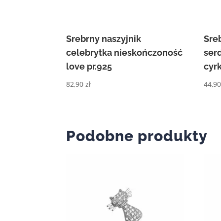
Srebrny naszyjnik
Sre
celebrytka nieskończoność
ser
love pr.925
cyr
82,90
zł
44,9
Podobne produkty