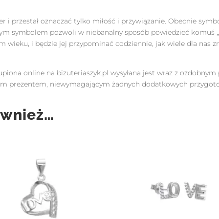
er i przestał oznaczać tylko miłość i przywiązanie. Obecnie symb
z tym symbolem pozwoli w niebanalny sposób powiedzieć komuś 
m wieku, i będzie jej przypominać codziennie, jak wiele dla nas z
upiona online na bizuteriaszyk.pl wysyłana jest wraz z ozdobnym
owym prezentem, niewymagającym żadnych dodatkowych przygot
ównież…