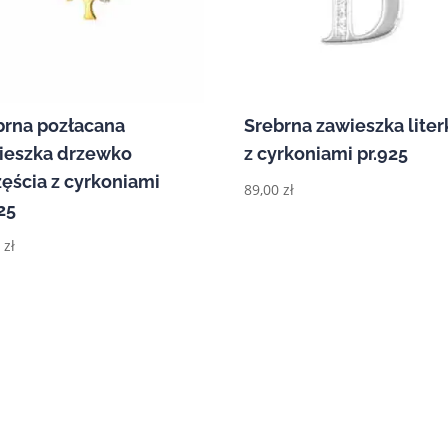
brna pozłacana
Srebrna zawieszka liter
ieszka drzewko
z cyrkoniami pr.925
zęścia z cyrkoniami
89,00
zł
25
0
zł