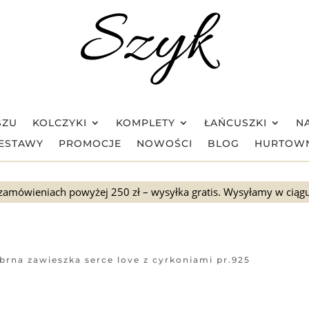
SZU
KOLCZYKI
KOMPLETY
ŁAŃCUSZKI
NA
ESTAWY
PROMOCJE
NOWOŚCI
BLOG
HURTOW
zamówieniach powyżej 250 zł – wysyłka gratis. Wysyłamy w ciąg
brna zawieszka serce love z cyrkoniami pr.925