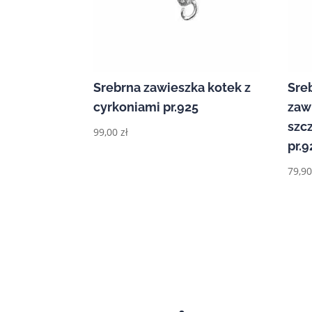
Srebrna zawieszka kotek z
Sre
cyrkoniami pr.925
zaw
szc
99,00
zł
pr.9
79,9