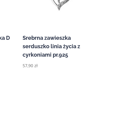
ka D
Srebrna zawieszka
serduszko linia życia z
cyrkoniami pr.925
57,90
zł