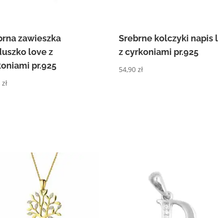
brna zawieszka
Srebrne kolczyki napis 
duszko love z
z cyrkoniami pr.925
koniami pr.925
54,90
zł
0
zł