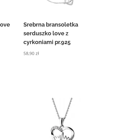
love
Srebrna bransoletka
serduszko love z
cyrkoniami pr.925
58,90
zł