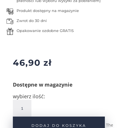
płatności lub wyboru wysyłki za pobraniem)
Produkt dostępny na magazynie
Zwrot do 30 dni
Opakowanie ozdobne GRATIS
46,90
zł
Dostępne w magazynie
wybierz ilość:
ilość
Srebrna
zawieszka
serduszko
The
DODAJ DO KOSZYKA