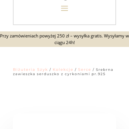
Przy zamówieniach powyżej 250 zł – wysyłka gratis. Wysyłamy w
ciągu 24h!
Biżuteria Szyk
Kolekcje
Serce
/
/
/ Srebrna
zawieszka serduszko z cyrkoniami pr.925