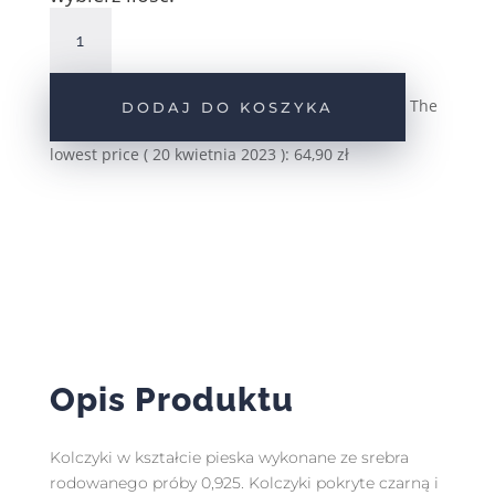
ilość
Srebrne
kolczyki
czarno-
The
DODAJ DO KOSZYKA
białe
emaliowane
lowest price (
20 kwietnia 2023
):
64,90
zł
pieski
pr.925
Opis Produktu
Kolczyki w kształcie pieska wykonane ze srebra
rodowanego próby 0,925. Kolczyki pokryte czarną i