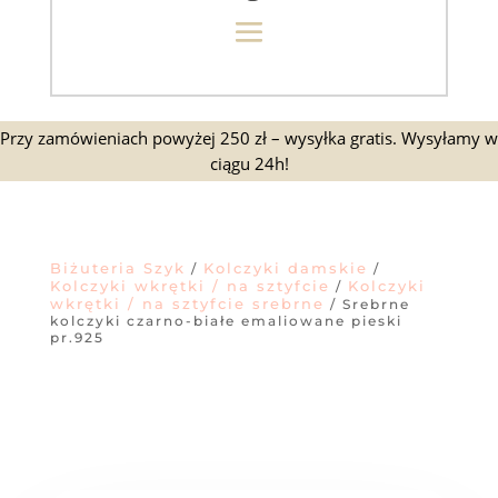
Przy zamówieniach powyżej 250 zł – wysyłka gratis. Wysyłamy w
ciągu 24h!
Biżuteria Szyk
Kolczyki damskie
/
/
Kolczyki wkrętki / na sztyfcie
Kolczyki
/
wkrętki / na sztyfcie srebrne
/ Srebrne
kolczyki czarno-białe emaliowane pieski
pr.925