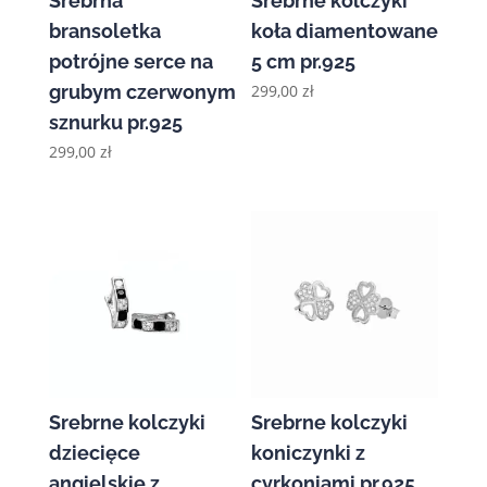
Srebrna
Srebrne kolczyki
bransoletka
koła diamentowane
potrójne serce na
5 cm pr.925
grubym czerwonym
299,00
zł
sznurku pr.925
299,00
zł
Srebrne kolczyki
Srebrne kolczyki
dziecięce
koniczynki z
angielskie z
cyrkoniami pr.925