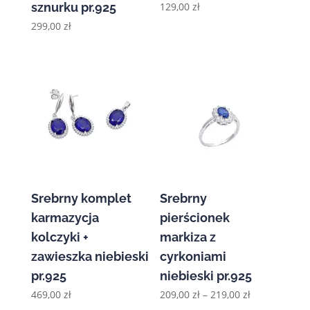
sznurku pr.925
129,00
zł
299,00
zł
Srebrny komplet
Srebrny
karmazycja
pierścionek
kolczyki +
markiza z
zawieszka niebieski
cyrkoniami
pr.925
niebieski pr.925
Zakres
469,00
zł
209,00
zł
–
219,00
zł