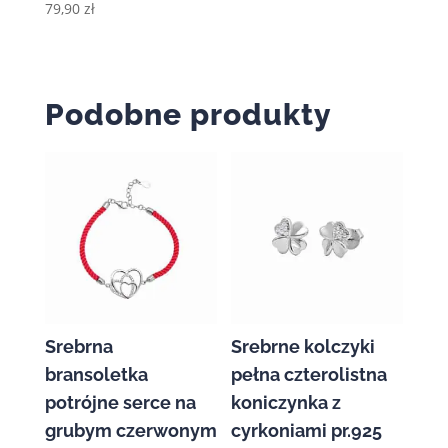
79,90
zł
Podobne produkty
Srebrna
Srebrne kolczyki
bransoletka
pełna czterolistna
potrójne serce na
koniczynka z
grubym czerwonym
cyrkoniami pr.925