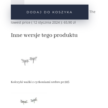
ważki
z
The
DODAJ DO KOSZYKA
cyrkoniami
srebro
lowest price (
12 stycznia 2024
):
65,90
zł
pozłacane
pr.925
Inne wersje tego produktu
Kolczyki ważki z cyrkoniami srebro pr.925