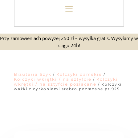
Przy zamówieniach powyżej 250 zł – wysyłka gratis. Wysyłamy w
ciągu 24h!
Biżuteria Szyk
Kolczyki damskie
/
/
Kolczyki wkrętki / na sztyfcie
Kolczyki
/
wkrętki / na sztyfcie pozłacane
/ Kolczyki
ważki z cyrkoniami srebro pozłacane pr.925