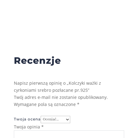
cen:
od
209,00 zł
do
219,00 zł
Recenzje
Napisz pierwszą opinię o „Kolczyki ważki z
cyrkoniami srebro pozłacane pr.925”
Twój adres e-mail nie zostanie opublikowany.
Wymagane pola są oznaczone
*
Twoja ocena
Twoja opinia
*