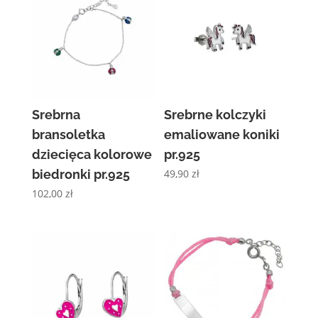
Srebrna
Srebrne kolczyki
bransoletka
emaliowane koniki
dziecięca kolorowe
pr.925
biedronki pr.925
49,90
zł
102,00
zł