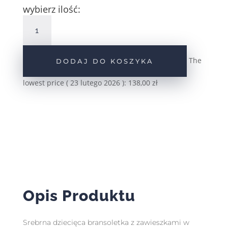
wybierz ilość:
ilość
Srebrna
bransoletka
dziecięca
The
DODAJ DO KOSZYKA
emaliowane
jednorożce
lowest price (
23 lutego 2026
):
138,00
zł
pr.925
Opis Produktu
Srebrna dziecięca bransoletka z zawieszkami w