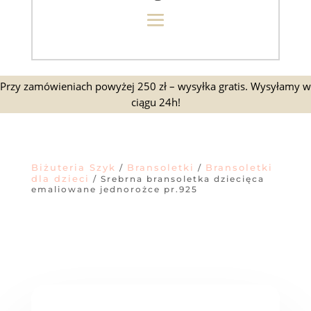
Przy zamówieniach powyżej 250 zł – wysyłka gratis. Wysyłamy w
ciągu 24h!
Biżuteria Szyk
Bransoletki
Bransoletki
/
/
dla dzieci
/ Srebrna bransoletka dziecięca
emaliowane jednorożce pr.925