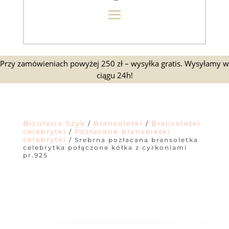
Przy zamówieniach powyżej 250 zł – wysyłka gratis. Wysyłamy w
ciągu 24h!
Biżuteria Szyk
Bransoletki
Bransoletki
/
/
celebrytki
Pozłacane bransoletki
/
celebrytki
/ Srebrna pozłacana bransoletka
celebrytka połączone kółka z cyrkoniami
pr.925