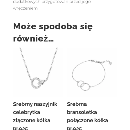
dodatkowych przygotowań przed jego
wręczeniem.
Może spodoba się
również…
Srebrny naszyjnik
Srebrna
celebrytka
bransoletka
złączone kółka
połączone kółka
pr.925
pr.925