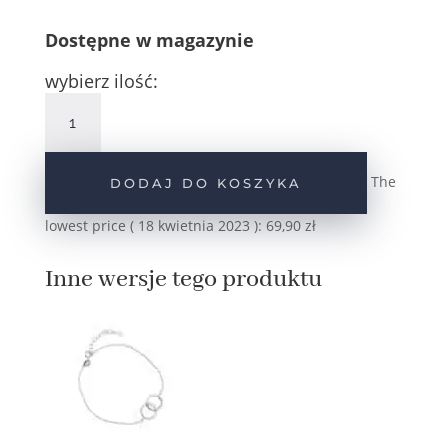
Dostępne w magazynie
wybierz ilość:
ilość
Srebrna
pozłacana
bransoletka
The
DODAJ DO KOSZYKA
celebrytka
połączone
lowest price (
18 kwietnia 2023
):
69,90
zł
kółka
z
Inne wersje tego produktu
cyrkoniami
pr.925