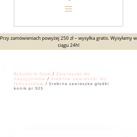
Przy zamówieniach powyżej 250 zł – wysyłka gratis. Wysyłamy w
ciągu 24h!
Biżuteria Szyk
Zawieszki do
/
naszyjników
Srebrne zawieszki do
/
łańcuszków
/ Srebrna zawieszka gładki
konik pr.925