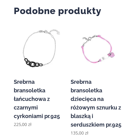
90,00 zł
Podobne produkty
do
120,00 zł
Srebrna
Srebrna
bransoletka
bransoletka
łańcuchowa z
dziecięca na
czarnymi
różowym sznurku z
cyrkoniami pr.925
blaszką i
225,00
zł
serduszkiem pr.925
135,00
zł