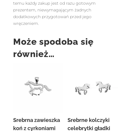
temu każdy zakup jest od razu gotowym
prezentem, niewymagającym żadnych
dodatkowych przygotowań przed jego
wręczeniem.
Może spodoba się
również…
Srebrna zawieszka
Srebrne kolczyki
koń z cyrkoniami
celebrytki gładki