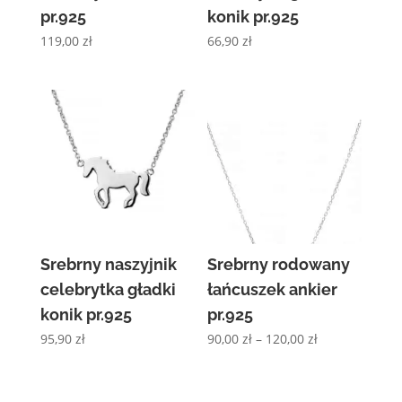
pr.925
konik pr.925
119,00
zł
66,90
zł
Srebrny naszyjnik
Srebrny rodowany
celebrytka gładki
łańcuszek ankier
konik pr.925
pr.925
Zakres
95,90
zł
90,00
zł
–
120,00
zł
cen:
od