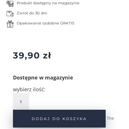
Produkt dostępny na magazynie
Zwrot do 30 dni
Opakowanie ozdobne GRATIS
39,90
zł
Dostępne w magazynie
wybierz ilość:
ilość
Srebrna
zawieszka
gładki
The
DODAJ DO KOSZYKA
konik
pr.925