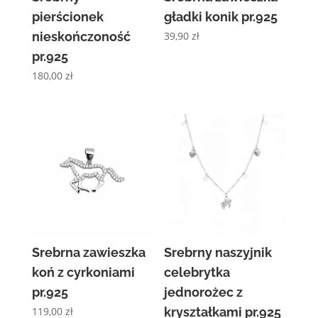
pierścionek
gładki konik pr.925
nieskończoność
39,90
zł
pr.925
180,00
zł
Srebrna zawieszka
Srebrny naszyjnik
koń z cyrkoniami
celebrytka
pr.925
jednorożec z
119,00
zł
kryształkami pr.925