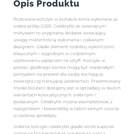
Opis Produktu
Rodowane kolczyki w kształcie konia wykonane ze
srebra próby 0,925. Celebrytki ze zwierzęcym
motywem to oryginalny dodatek zwracający
uwagę misternością wykonania i ciekawym
designem. Gładki element ozdobny wykończono
klasycznym i wygodnym w codziennym
użytkowaniu zapięciem na sztyft. Kolczyki w
postaci gładkiego konika mogą być wspaniałym
pomysłem na prezent dla osoby kochającej
zwierzęta czy trenującej jeżdziectwo. Prezentowany
model biżuterii dostępny jest w sprzedaży w dwóch
wariantach kolorystycznych: srebrnym i
pozłacanym. Celebrytki można skompletować z
naszyjnikiem i bransoletką w takim samym wzorze
w osobnej sprzedaży.
Srebrne kolczyki celebrytki gładki konik kupione
online na bizuteriaszyk.pl wysyłane są wraz z