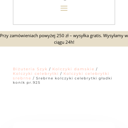
Przy zamówieniach powyżej 250 zł – wysyłka gratis. Wysyłamy w
ciągu 24h!
Biżuteria Szyk
Kolczyki damskie
/
/
Kolczyki celebrytki
Kolczyki celebrytki
/
srebrne
/ Srebrne kolczyki celebrytki gładki
konik pr.925