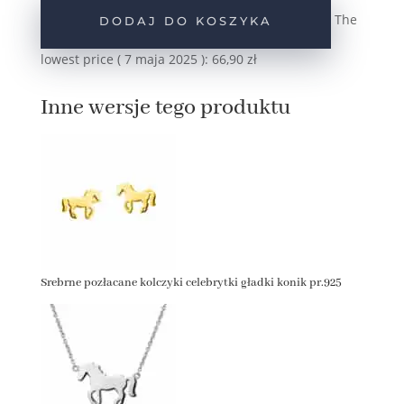
celebrytki
The
DODAJ DO KOSZYKA
gładki
konik
lowest price (
7 maja 2025
):
66,90
zł
pr.925
Inne wersje tego produktu
Srebrne pozłacane kolczyki celebrytki gładki konik pr.925