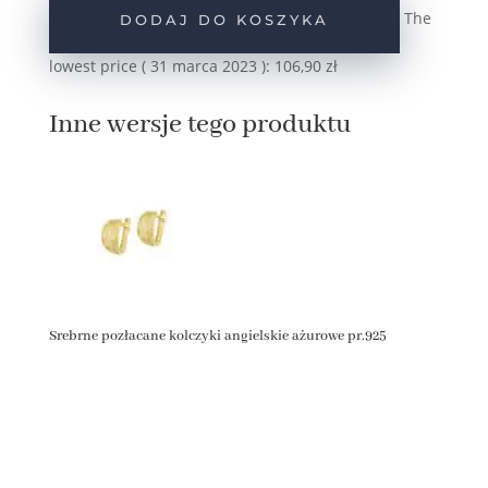
angielskie
The
DODAJ DO KOSZYKA
ażurowe
pr.925
lowest price (
31 marca 2023
):
106,90
zł
Inne wersje tego produktu
Srebrne pozłacane kolczyki angielskie ażurowe pr.925