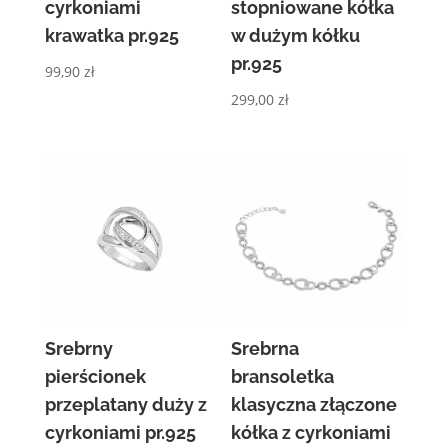
cyrkoniami
stopniowane kółka
krawatka pr.925
w dużym kółku
pr.925
99,90
zł
299,00
zł
Srebrny
Srebrna
pierścionek
bransoletka
przeplatany duży z
klasyczna złączone
cyrkoniami pr.925
kółka z cyrkoniami