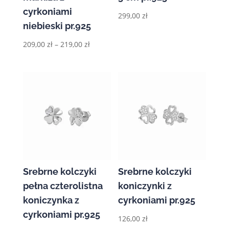
cyrkoniami
299,00
zł
niebieski pr.925
Zakres
209,00
zł
–
219,00
zł
cen:
od
209,00 zł
do
219,00 zł
Srebrne kolczyki
Srebrne kolczyki
pełna czterolistna
koniczynki z
koniczynka z
cyrkoniami pr.925
cyrkoniami pr.925
126,00
zł