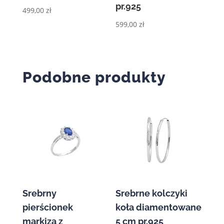
pr.925
499,00
zł
599,00
zł
Podobne produkty
Srebrny
Srebrne kolczyki
pierścionek
koła diamentowane
markiza z
5 cm pr.925