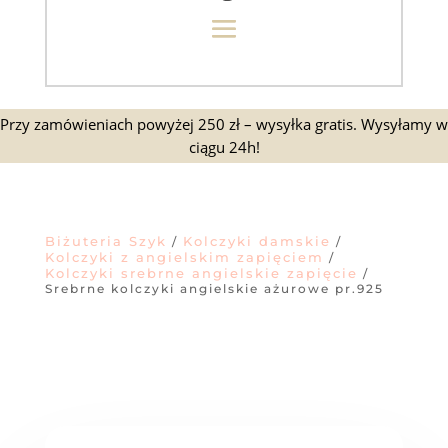
Przy zamówieniach powyżej 250 zł – wysyłka gratis. Wysyłamy w
ciągu 24h!
Biżuteria Szyk
Kolczyki damskie
/
/
Kolczyki z angielskim zapięciem
/
Kolczyki srebrne angielskie zapięcie
/
Srebrne kolczyki angielskie ażurowe pr.925