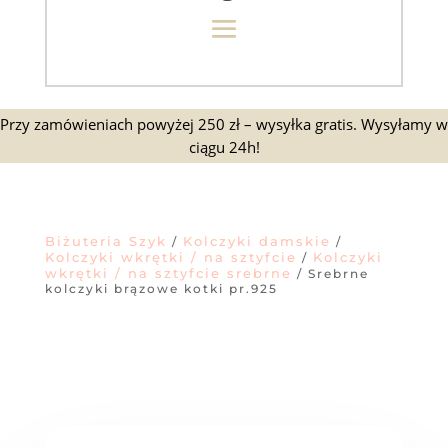
Przy zamówieniach powyżej 250 zł – wysyłka gratis. Wysyłamy w
ciągu 24h!
Biżuteria Szyk
Kolczyki damskie
/
/
Kolczyki wkrętki / na sztyfcie
Kolczyki
/
wkrętki / na sztyfcie srebrne
/ Srebrne
kolczyki brązowe kotki pr.925