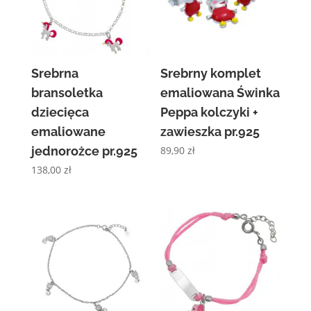
Srebrna
Srebrny komplet
bransoletka
emaliowana Świnka
dziecięca
Peppa kolczyki +
emaliowane
zawieszka pr.925
jednorożce pr.925
89,90
zł
138,00
zł