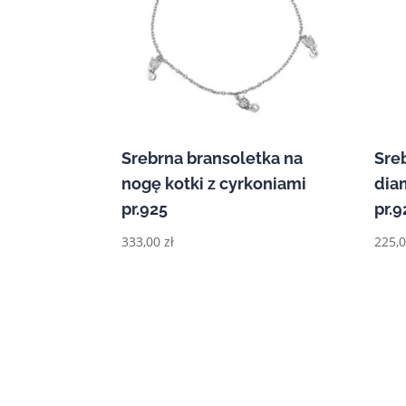
Srebrna bransoletka na
Sre
nogę kotki z cyrkoniami
dia
pr.925
pr.9
333,00
zł
225,