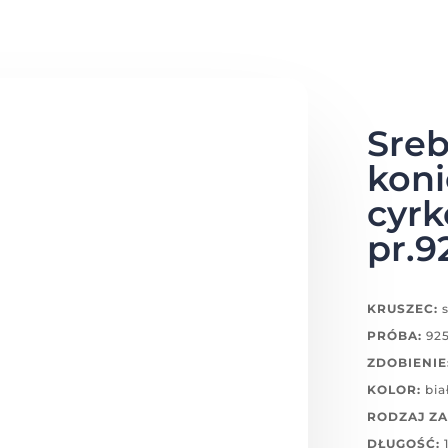
Sreb
koni
cyrk
pr.9
KRUSZEC:
s
PRÓBA:
92
ZDOBIENIE
KOLOR:
bia
RODZAJ ZA
DŁUGOŚĆ:
1