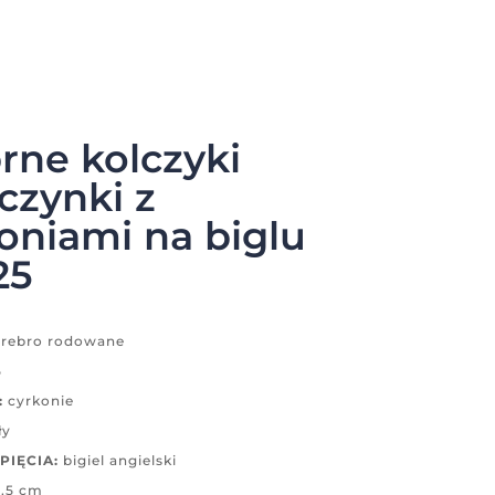
rne kolczyki
czynki z
oniami na biglu
25
rebro rodowane
5
:
cyrkonie
ły
PIĘCIA:
bigiel angielski
,5 cm