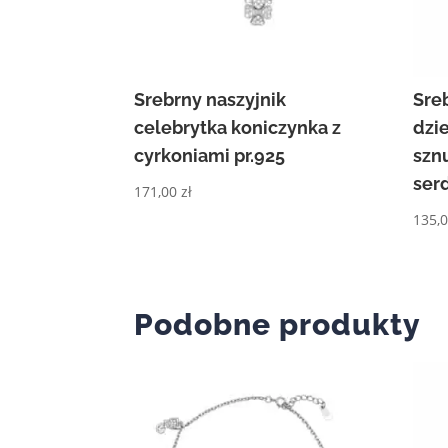
Srebrny naszyjnik
Sre
celebrytka koniczynka z
dzi
cyrkoniami pr.925
sznu
ser
171,00
zł
135,
Podobne produkty