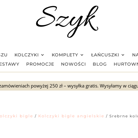
SZU
KOLCZYKI
KOMPLETY
ŁAŃCUSZKI
NA
ESTAWY
PROMOCJE
NOWOŚCI
BLOG
HURTOW
zamówieniach powyżej 250 zł – wysyłka gratis. Wysyłamy w ciąg
olczyki bigle
Kolczyki bigle angielskie
/
/ Srebrne kol