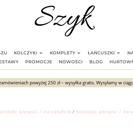
SZU
KOLCZYKI
KOMPLETY
ŁAŃCUSZKI
NA
ESTAWY
PROMOCJE
NOWOŚCI
BLOG
HURTOW
zamówieniach powyżej 250 zł – wysyłka gratis. Wysyłamy w ciąg
olczyki wkrętki / na sztyfcie
Kolczyki wkrętki / na 
/