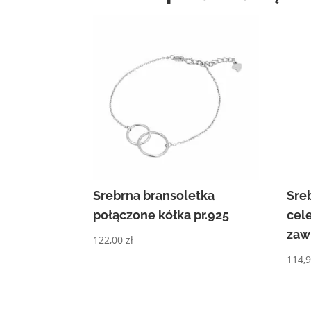
Srebrna bransoletka
Sre
połączone kółka pr.925
cel
zaw
122,00
zł
114,