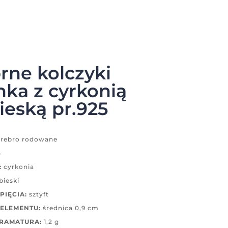
rne kolczyki
ka z cyrkonią
ieską pr.925
rebro rodowane
5
:
cyrkonia
bieski
PIĘCIA:
sztyft
ELEMENTU:
średnica 0,9 cm
GRAMATURA:
1,2 g