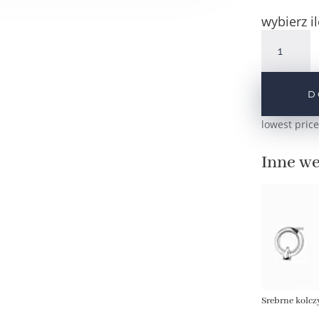
wybierz il
ilość
Srebrne
kolczyki
oponka
D
z
cyrkonią
lowest price
niebieską
pr.925
Inne we
Srebrne kolcz