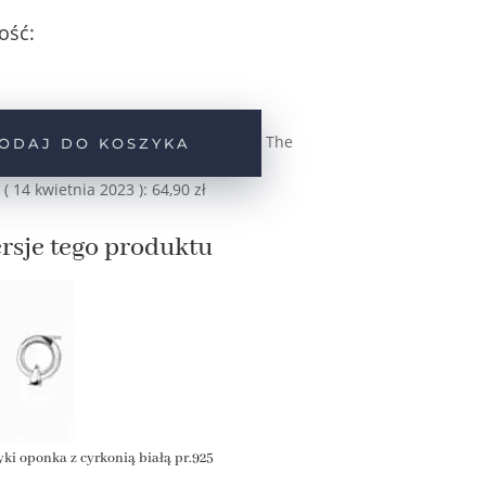
ość:
The
ODAJ DO KOSZYKA
 (
14 kwietnia 2023
):
64,90
zł
rsje tego produktu
yki oponka z cyrkonią białą pr.925