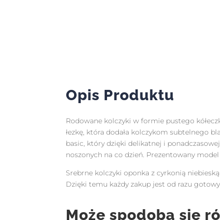
Opis Produktu
Rodowane kolczyki w formie pustego kółeczka
łezkę, która dodała kolczykom subtelnego bla
basic, który dzięki delikatnej i ponadczasowe
noszonych na co dzień. Prezentowany model d
Srebrne kolczyki oponka z cyrkonią niebiesk
Dzięki temu każdy zakup jest od razu got
Może spodoba się r