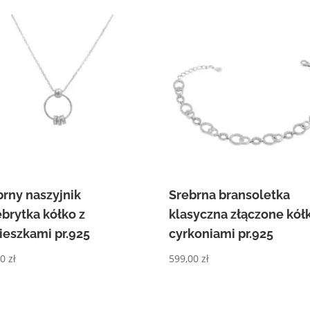
brny naszyjnik
Srebrna bransoletka
ebrytka kółko z
klasyczna złączone kółk
ieszkami pr.925
cyrkoniami pr.925
90
zł
599,00
zł