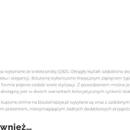
 wykonane ze srebra próby 0,925. Okrągły kształt ozdobiono po
sku i elegancji. Biżuterię wykończono klasycznym zapięciem typu
j formie pięknie ozdobi wiele stylizacji. Z powodzeniem można je
ostępny jest w dwóch wariantach kolorystycznych cyrkonii: biał
ą kupione online na bizuteriaszyk.pl wysyłane są wraz z ozdobny
owym prezentem, niewymagającym żadnych dodatkowych przygot
ównież…