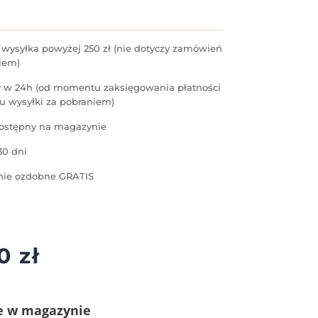
ysyłka powyżej 250 zł (nie dotyczy zamówień
iem)
 w 24h (od momentu zaksięgowania płatności
u wysyłki za pobraniem)
ostępny na magazynie
30 dni
ie ozdobne GRATIS
90
zł
e w magazynie