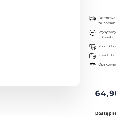
Darmowa w
za pobran
Wysyłamy
lub wybor
Produkt d
Zwrot do 
Opakowan
64,
Dostępn