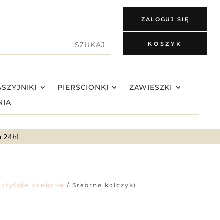
ZALOGUJ SIĘ
KOSZYK
SZYJNIKI
PIERŚCIONKI
ZAWIESZKI
NIA
u 24h!
sztyfcie srebrne
/ Srebrne kolczyki