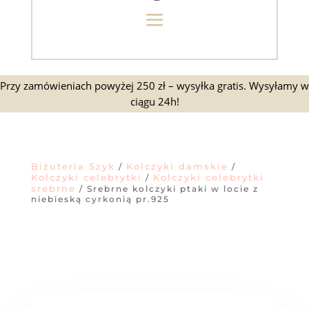
Przy zamówieniach powyżej 250 zł – wysyłka gratis. Wysyłamy w
ciągu 24h!
Biżuteria Szyk
Kolczyki damskie
/
/
Kolczyki celebrytki
Kolczyki celebrytki
/
srebrne
/ Srebrne kolczyki ptaki w locie z
niebieską cyrkonią pr.925