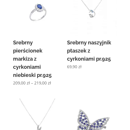
Srebrny
Srebrny naszyjnik
pierścionek
ptaszek z
markiza z
cyrkoniami pr.925
cyrkoniami
69,90
zł
niebieski pr.925
Zakres
209,00
zł
–
219,00
zł
cen:
od
209,00 zł
do
219,00 zł