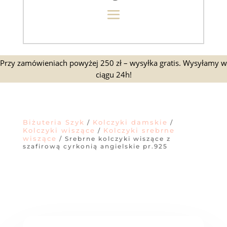
Przy zamówieniach powyżej 250 zł – wysyłka gratis. Wysyłamy w
ciągu 24h!
Biżuteria Szyk
Kolczyki damskie
/
/
Kolczyki wiszące
Kolczyki srebrne
/
wiszące
/ Srebrne kolczyki wiszące z
szafirową cyrkonią angielskie pr.925