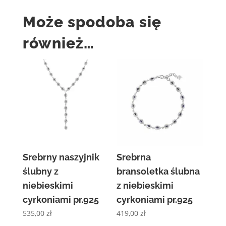
Może spodoba się
również…
Srebrny naszyjnik
Srebrna
ślubny z
bransoletka ślubna
niebieskimi
z niebieskimi
cyrkoniami pr.925
cyrkoniami pr.925
535,00
zł
419,00
zł