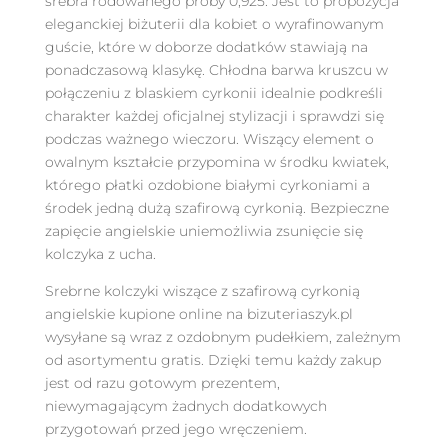
srebra rodowanego próby 0,925. Jest to propozycja
eleganckiej biżuterii dla kobiet o wyrafinowanym
guście, które w doborze dodatków stawiają na
ponadczasową klasykę. Chłodna barwa kruszcu w
połączeniu z blaskiem cyrkonii idealnie podkreśli
charakter każdej oficjalnej stylizacji i sprawdzi się
podczas ważnego wieczoru. Wiszący element o
owalnym kształcie przypomina w środku kwiatek,
którego płatki ozdobione białymi cyrkoniami a
środek jedną dużą szafirową cyrkonią. Bezpieczne
zapięcie angielskie uniemożliwia zsunięcie się
kolczyka z ucha.
Srebrne kolczyki wiszące z szafirową cyrkonią
angielskie kupione online na bizuteriaszyk.pl
wysyłane są wraz z ozdobnym pudełkiem, zależnym
od asortymentu gratis. Dzięki temu każdy zakup
jest od razu gotowym prezentem,
niewymagającym żadnych dodatkowych
przygotowań przed jego wręczeniem.