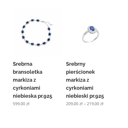
Srebrna
Srebrny
bransoletka
pierścionek
markiza z
markiza z
cyrkoniami
cyrkoniami
niebieska pr.925
niebieski pr.925
Zakres
599,00
zł
209,00
zł
–
219,00
zł
cen:
od
209,00 zł