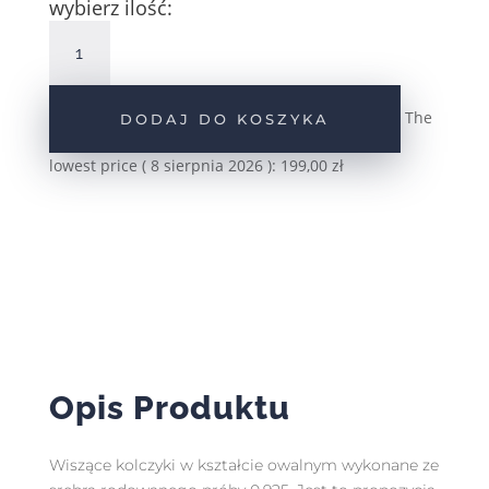
wybierz ilość:
ilość
Srebrne
kolczyki
wiszące
The
DODAJ DO KOSZYKA
z
szafirową
lowest price (
8 sierpnia 2026
):
199,00
zł
cyrkonią
angielskie
pr.925
Opis Produktu
Wiszące kolczyki w kształcie owalnym wykonane ze