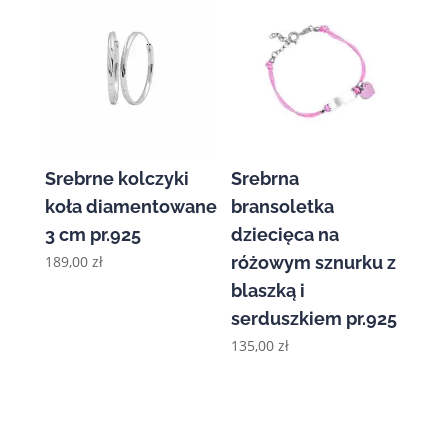
209,00 zł
do
219,00 zł
Srebrne kolczyki
Srebrna
koła diamentowane
bransoletka
3 cm pr.925
dziecięca na
189,00
zł
różowym sznurku z
blaszką i
serduszkiem pr.925
135,00
zł