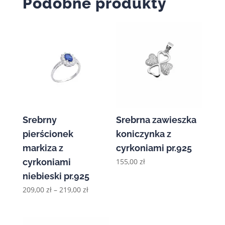
Podobne produkty
Srebrny
Srebrna zawieszka
pierścionek
koniczynka z
markiza z
cyrkoniami pr.925
cyrkoniami
155,00
zł
niebieski pr.925
Zakres
209,00
zł
–
219,00
zł
cen:
od