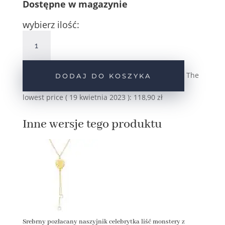
Dostępne w magazynie
wybierz ilość:
ilość
Srebrny
naszyjnik
celebrytka
The
DODAJ DO KOSZYKA
liść
monstery
lowest price (
19 kwietnia 2023
):
118,90
zł
z
kryształkami
Inne wersje tego produktu
pr.925
Srebrny pozłacany naszyjnik celebrytka liść monstery z