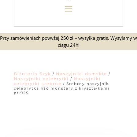
Przy zamówieniach powyżej 250 zł – wysyłka gratis. Wysyłamy w
ciągu 24h!
Biżuteria Szyk
Naszyjniki damskie
/
/
Naszyjniki celebrytki
Naszyjniki
/
celebrytki srebrne
/ Srebrny naszyjnik
celebrytka liść monstery z kryształkami
pr.925