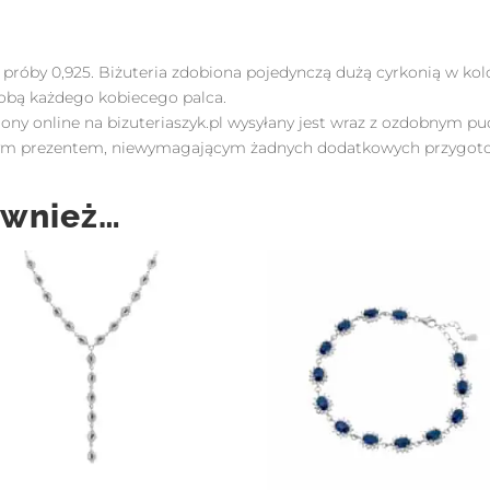
próby 0,925. Biżuteria zdobiona pojedynczą dużą cyrkonią w kol
zdobą każdego kobiecego palca.
iony online na bizuteriaszyk.pl wysyłany jest wraz z ozdobnym p
owym prezentem, niewymagającym żadnych dodatkowych przygot
ównież…