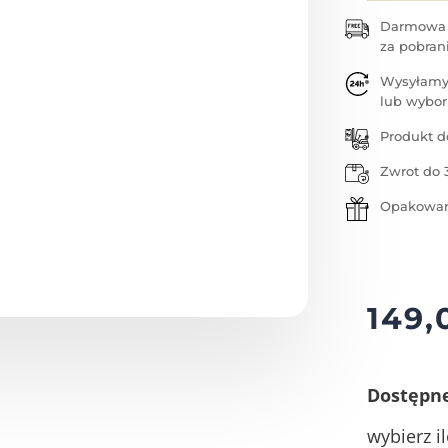
Darmowa w
za pobran
Wysyłamy
lub wybor
Produkt d
Zwrot do 
Opakowan
149
Dostępn
wybierz il