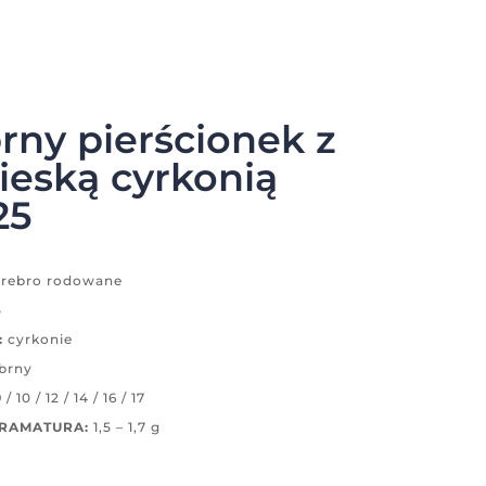
rny pierścionek z
ieską cyrkonią
25
rebro rodowane
5
:
cyrkonie
brny
 / 10 / 12 / 14 / 16 / 17
GRAMATURA:
1,5 – 1,7 g