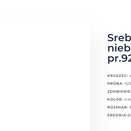
Sreb
nieb
pr.9
KRUSZEC:
s
PRÓBA:
92
ZDOBIENIE
KOLOR:
sre
ROZMIAR:
9
ŚREDNIA 