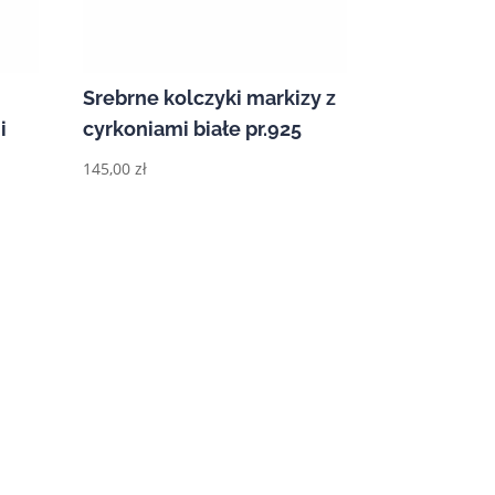
Srebrne kolczyki markizy z
i
cyrkoniami białe pr.925
145,00
zł