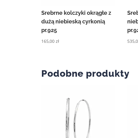
Srebrne kolczyki okrągłe z
Sre
dużą niebieską cyrkonią
nie
pr.925
pr.9
165,00
zł
535,
Podobne produkty