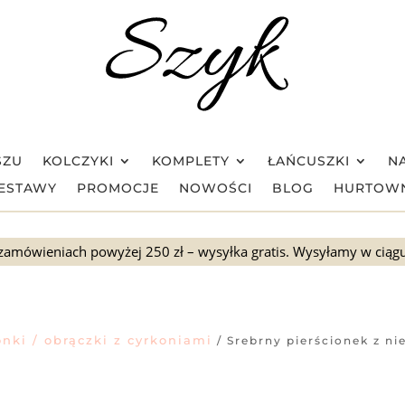
SZU
KOLCZYKI
KOMPLETY
ŁAŃCUSZKI
NA
ESTAWY
PROMOCJE
NOWOŚCI
BLOG
HURTOW
zamówieniach powyżej 250 zł – wysyłka gratis. Wysyłamy w ciąg
onki / obrączki z cyrkoniami
/ Srebrny pierścionek z ni