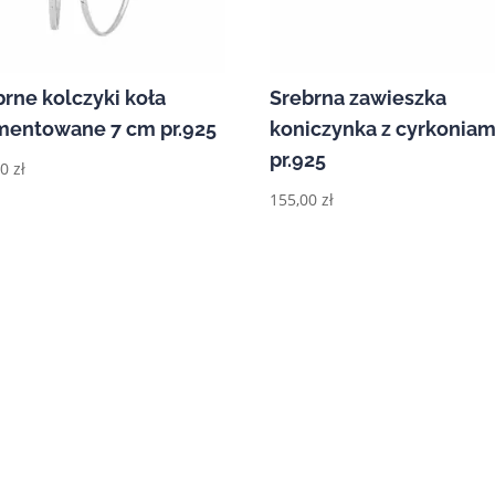
brne kolczyki koła
Srebrna zawieszka
mentowane 7 cm pr.925
koniczynka z cyrkoniam
pr.925
00
zł
155,00
zł