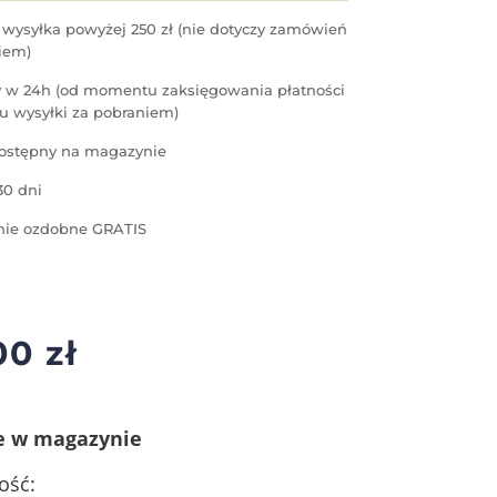
ysyłka powyżej 250 zł (nie dotyczy zamówień
iem)
 w 24h (od momentu zaksięgowania płatności
u wysyłki za pobraniem)
ostępny na magazynie
30 dni
ie ozdobne GRATIS
,00
zł
e w magazynie
ość: