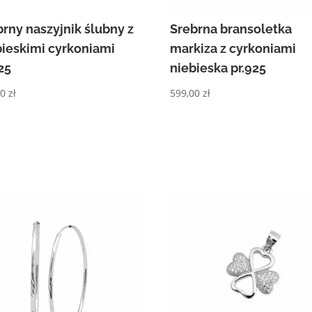
brny naszyjnik ślubny z
Srebrna bransoletka
bieskimi cyrkoniami
markiza z cyrkoniami
25
niebieska pr.925
00
zł
599,00
zł