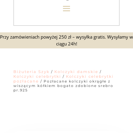
Przy zamówieniach powyżej 250 zł – wysyłka gratis. Wysyłamy w
ciągu 24h!
Biżuteria Szyk
Kolczyki damskie
/
/
Kolczyki celebrytki
Kolczyki celebrytki
/
pozłacane
/ Pozłacane kolczyki okrągłe z
wiszącym kółkiem bogato zdobione srebro
pr.925