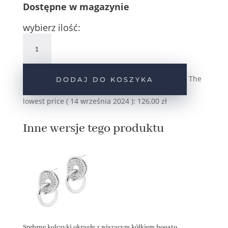
Dostępne w magazynie
wybierz ilość:
ilość
Pozłacane
kolczyki
okrągłe
The
DODAJ DO KOSZYKA
z
wiszącym
lowest price (
14 września 2024
):
126,00
zł
kółkiem
bogato
Inne wersje tego produktu
zdobione
srebro
pr.925
Srebrne kolczyki okrągłe z wiszącym kółkiem bogato